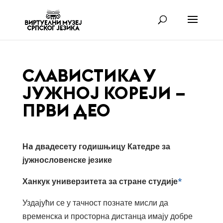
СЛАВИСТИКА У
ЈУЖНОЈ КОРЕЈИ –
ПРВИ ДЕО
Н
a двадесету годишњицу Катедре за
јужнословенске језике
Ханкук универзитета за стране студије
*
Уздајући се у тачност познате мисли да
временска и просторна дистанца имају добре