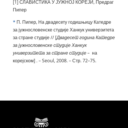
[1] СЛАВИСТИКА У ЈУЖНОЈ КОРЕЈИ, Предраг
Пипер
*
П. Пипер, На двадесету годишњицу Катедре
за јужнословенске студије Ханкук универзитета
за стране студије // [
Двадесет година Катедре
за јужнословенске студије Ханкук
универзитета за стране студије –
на
корејском] . – Seoul, 2008. – Стр. 72–75.