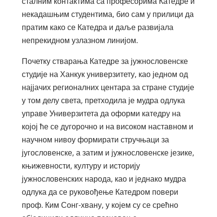
сталним контактима са професорима Катедре и
некадашњим студентима, био сам у прилици да
пратим како се Катедра и даље развијала
непрекидном узлазном линијом.
Почетку стварања Катедре за јужнословенске
студије на Ханкук универзитету, као једном од
најјачих регионалних центара за стране студије
у том делу света, претходила је мудра одлука
управе Универзитета да оформи катедру на
којој ће се дугорочно и на високом наставном и
научном нивоу формирати стручњаци за
југословенске, а затим и јужнословенске језике,
књижевности, културу и историју
јужнословенских народа, као и једнако мудра
одлука да се руковођење Катедром повери
проф. Ким Сонг-хвану, у којем су се срећно