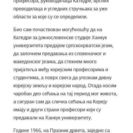
професора, руководилаца Катедре, врсних
преводилаца и угледних стручњака за уже
области за које су се определили.
Био сам почаствован могућношћу да на
Катедри за јужнословенске студије Ханкук
универзитета предајем српскохрватски језик,
да започнем предавања из словеначког и
македонског језика, да стекнем много
пријатеља међу корејским професорима и
студентима, а поврх свега да упознам дивну
корејску земљу и корејски народ. Отада носим
чаробан део сећања на тај период мог живота,
а сигуран сам да слична сећања на Кореју
имају и други страни професори који су
предавали на Ханкук универзитету.
Године 1966, на Празник дрвета, заједно са