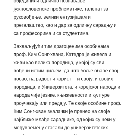
објединили одлично познавање
јужнословенске проблематике, таленат за
руковођење, велики ентузијазам и
прегалаштво, као и дар за одличну сарадњу и
са професорима и са студентима.
Захваљујући тим драгоценима особинама
проф. Ким Сонг-хвана, Катедра је живела и
живи као велика породица, у којој су сви
вођени истим циљем: да што боље обаве свој
посао, на радост и корист – и своју, и својих
породица, и Универзитета, и корејског народа и
народа чије језике, књижевности и културе
проучавају или предају. Те своје особине проф.
Ким Сонг-хван зналачки је пренео на своје
најближе млађе сараднике, од којих су неки у
међувремену стасали до универзитетских