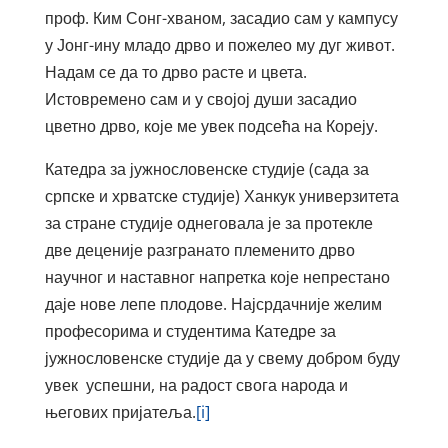
проф. Ким Сонг-хваном, засадио сам у кампусу
у Јонг-ину младо дрво и пожелео му дуг живот.
Надам се да то дрво расте и цвета.
Истовремено сам и у својој души засадио
цветно дрво, које ме увек подсећа на Кореју.
Катедра за јужнословенске студије (сада за
српске и хрватске студије) Ханкук универзитета
за стране студије однеговала је за протекле
две деценије разгранато племенито дрво
научног и наставног напретка које непрестано
даје нове лепе плодове. Најсрдачније желим
професорима и студентима Катедре за
јужнословенске студије да у свему добром буду
увек успешни, на радост свога народа и
његових пријатеља.
[i]