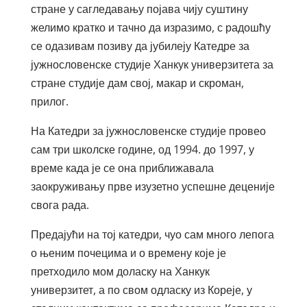
стране у сагледавању појава чију суштину
желимо кратко и тачно да изразимо, с радошћу
се одазивам позиву да јубилеју Катедре за
јужнословенске студије Ханкук универзитета за
стране студије дам свој, макар и скроман,
прилог.
На Катедри за јужнословенске студије провео
сам три школске године, од 1994. до 1997, у
време када је се она приближавала
заокруживању прве изузетно успешне деценије
свога рада.
Предајући на тој катедри, чуо сам много лепога
о њеним почецима и о времену које је
претходило мом доласку на Ханкук
универзитет, а по свом одласку из Кореје, у