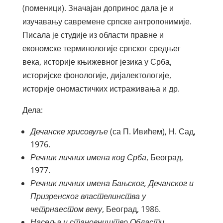
(поменици). Значајан допринос дала је и
изучавању савремене српске антропонимије.
Писала је студије из области правне и
економске терминологије српског средњег
века, историје књижевног језика у Срба,
историјске фонологије, дијалектологије,
историје ономастичких истраживања и др.
Дела:
Дечанске хрисовуље
(са П. Ивићем), Н. Сад,
1976.
Речник личних имена код Срба
, Београд,
1977.
Речник личних имена Бањског, Дечанског и
Призренског властелинства у
четрнаестом веку
, Београд, 1986.
Насеља и становништво Области