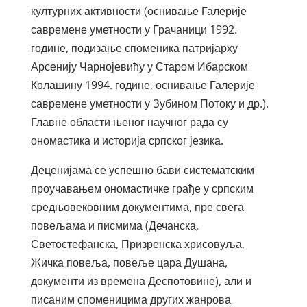
културних активности (оснивање Галерије
савремене уметности у Грачаници 1992.
године, подизање споменика патријарху
Арсенију Чарнојевићу у Старом Ибарском
Колашину 1994. године, оснивање Галерије
савремене уметности у Зубином Потоку и др.).
Главне области њеног научног рада су
ономастика и историја српског језика.
Деценијама се успешно бави систематским
проучавањем ономастичке грађе у српским
средњовековним документима, пре свега
повељама и писмима (Дечанска,
Светостефанска, Призренска хрисовуља,
Жичка повеља, повеље цара Душана,
документи из времена Деспотовине), али и
писаним споменицима других жанрова