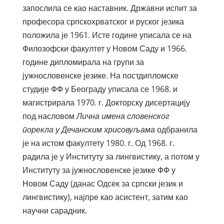
запослила се као наставник. Државни испит за
професора српскохрватског и руског језика
положила је 1961. Исте године уписала се на
Филозофски факултет у Новом Саду и 1966.
године дипломирала на групи за
јужнословенске језике. На постдипломске
студије ФФ у Београду уписала се 1968. и
магистрирала 1970. г. Докторску дисертацију
под насловом
Лична имена словенског
порекла у Дечанским хрисовуљама
одбранила
је на истом факултету 1980. г. Од 1968. г.
радила је у Институту за лингвистику, а потом у
Институту за јужнословенске језике ФФ у
Новом Саду (данас Одсек за српски језик и
лингвистику), најпре као асистент, затим као
научни сарадник.