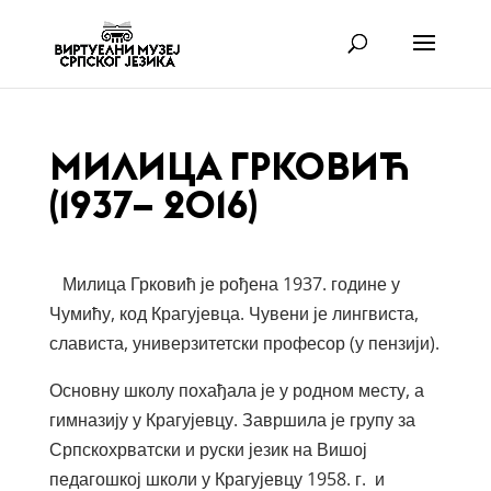
МИЛИЦА ГРКОВИЋ
(1937– 2016)
Милица Грковић је рођена 1937. године у
Чумићу, код Крагујевца. Чувени је лингвиста,
слависта, универзитетски професор (у пензији).
Основну школу похађала је у родном месту, а
гимназију у Крагујевцу. Завршила је групу за
Српскохрватски и руски језик на Вишој
педагошкој школи у Крагујевцу 1958. г. и