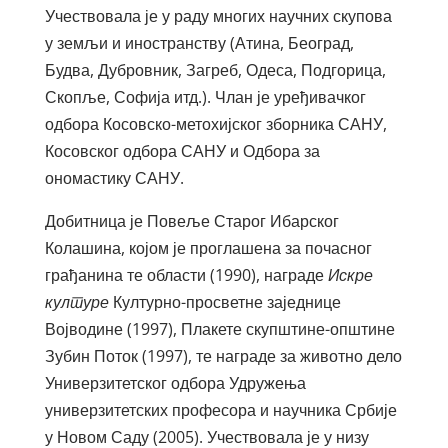
Учествовала је у раду многих научних скупова
у земљи и иностранству (Атина, Београд,
Будва, Дубровник, Загреб, Одеса, Подгорица,
Скопље, Софија итд.). Члан је уређивачког
одбора Косовско-метохијског зборника САНУ,
Косовског одбора САНУ и Одбора за
ономастику САНУ.
Добитница је Повеље Старог Ибарског
Колашина, којом је проглашена за почасног
грађанина те области (1990), награде
Искре
културе
Културно-просветне заједнице
Војводине (1997), Плакете скупштине-општине
Зубин Поток (1997), те награде за животно дело
Универзитетског одбора Удружења
универзитетских професора и научника Србије
у Новом Саду (2005). Учествовала је у низу