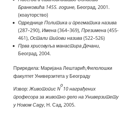
Бранковића 1455. године,
Београд, 2001.
(коауторство)
Одреднице
Политика и прегматика назива
(287–290),
Имена
(364–369),
Презимена
(455-
461),
Остали типови назива
(522–526)
Прва хрисовуља манастира Дечани
,
Београд, 2004.
Приредила: Маријана Лештарић,Филолошки
факултет Универзитета у Београду
o
Извор:
Животопис
N
10 награђених
професора за животно дело на Универзитету
у Новом Саду
, Н. Сад, 2005.