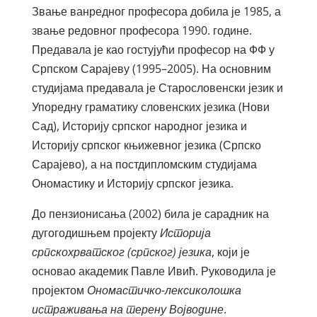
Звање ванредног професора добила је 1985, а
звање редовног професора 1990. године.
Предавала је као гостујући професор на ФФ у
Српском Сарајеву (1995–2005). На основним
студијама предавала је Старословенски језик и
Упоредну граматику словенских језика (Нови
Сад), Историју српског народног језика и
Историју српског књижевног језика (Српско
Сарајево), а на постдипломским студијама
Ономастику и Историју српског језика.
До пензионисања (2002) била је сарадник на
дугогодишњем пројекту
Историја
српскохрватског (српског) језика
, који је
основао академик Павле Ивић. Руководила је
пројектом
Ономастичко-лексиколошка
истраживања на терену Војводине
.