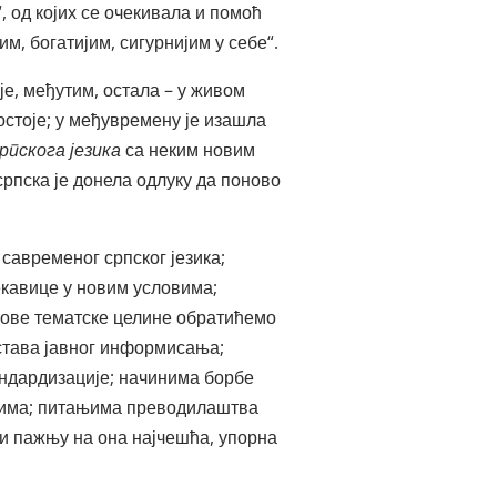
 од којих се очекивала и помоћ
им, богатијим, сигурнијим у себе“.
је, међутим, остала – у живом
остоје; у међувремену је изашла
пскога језика
са неким новим
српска је донела одлуку да поново
 савременог српског језика;
екавице у новим условима;
 ове тематске целине обратићемо
дстава јавног информисања;
андардизације; начинима борбе
овима; питањима преводилаштва
ти пажњу на она најчешћа, упорна