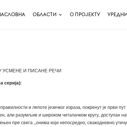
НАСЛОВНА
ОБЛАСТИ
О ПРОЈЕКТУ
УРЕДН
У УСМЕНЕ И ПИСАНЕ РЕЧИ
а серија):
 правилности и лепоте језичког израза, покренут је први п
љен, али разумљив и широком читалачком кругу, доступан на
ењен пре свега ,,онима који непосредно, свакодневно утич