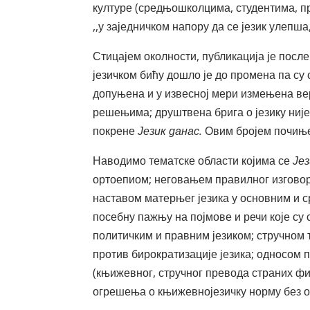
културе (средњошколцима, студентима, пр
,,у заједничком напору да се језик улепша
Стицајем околности, публикација је после
језичком бићу дошло је до промена па су 
допуњена и у извесној мери измењена ве
решењима; друштвена брига о језику није
покрене
Језик данас.
Овим бројем почиње
Наводимо тематске области којима се
Је
ортоепиом; неговањем правилног изговора
наставом матерњег језика у основним и 
посебну пажњу на појмове и речи које су
политичким и правним језиком; стручном
против бирократизације језика; односо
(књижевног, стручног превода страних фи
огрешења о књижевнојезичку норму без об