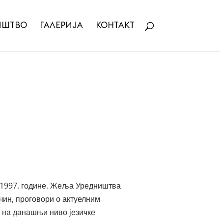
ИШТВО
ГАЛЕРИЈА
КОНТАКТ
ут 1997. године. Жеља Уредништва
чин, проговори о актуелним
у на данашњи ниво језичке