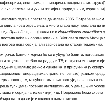
офесорима, лекторима, новинарима, писцима свих струка)“,
, ојача, оплемени и учини гипкијим, природнијим, изражајниј
 неколико година престала да излази 2005. Потреба за њом 
се јавила нова огрешења, а многа стара нису престала да п
рзија
Правописа,
а појавила се и
Нормативна граматика ср
 постала већа ни организованија. Због свега овога Матица 
 његова нова серија, али заснована на старим темељима.
зик данас
бавио и којима ће се и убудуће бавити: неговањем
 и акцента, посебно на радију и ТВ; статусом екавице и иј
средњим школама; језиком уџбеника и приручника (у оквиру
 савременим генерацијама стране, непознате); језиком сре
 терминологијом, могућностима њиховог уједначавања и ст
м према туђицама (посебно англицизмима) у данашњим усл
лмова и серија на телевизији) итд. Повремено ћемо скрета
зира на то да ли је и колико о њима писано.