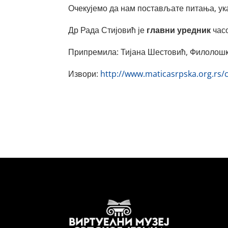
Очекујемо да нам постављате питања, ука
Др Рада Стијовић је
главни уредник
час
Припремила: Тијана Шестовић, Филолошк
Извори:
http://www.maticasrpska.org.rs/c