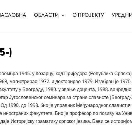
НАСЛОВНА
ОБЛАСТИ
О ПРОЈЕКТУ
УРЕДН
5-)
овембра 1945. у Козарцу, код Приједора (Република Српска)
969, магистрирао 1972. и докторирао 1979. Изабран је 1970.
култету у Београду, 1980. у звање доцента, 1988. ванредн
етар Југословенског семинара за стране слависте (Београд-
. Од 1990. до 1998. био је управник Међународног славист
е иностраних факултета. Био је професор по позиву на Унив
је Историјску граматику српског језика. Бави се историјом