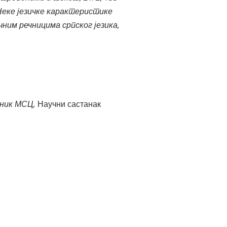
Неке језичке карактеристике
чним речницима српског језика,
чник МСЦ,
Научни састанак