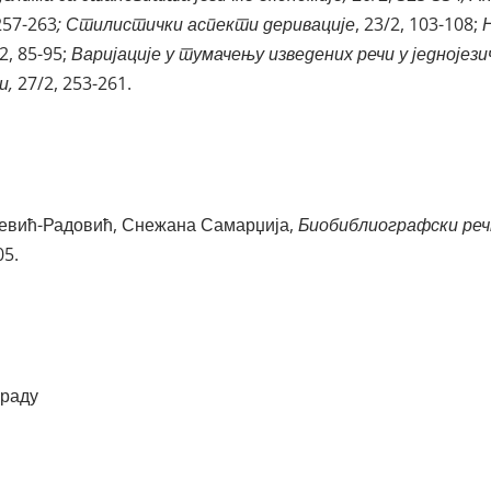
 257-263
; Стилистички аспекти деривације
, 23/2, 103-108;
2, 85-95;
Варијације у тумачењу изведених речи у једнојези
и,
27/2, 253-261.
шевић-Радовић, Снежана Самарџија,
Биобиблиографски ре
05.
граду