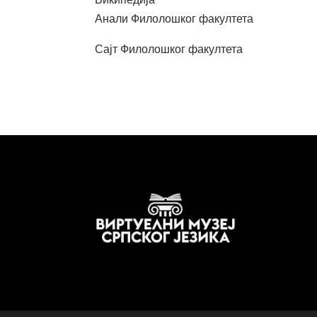
Анали Филолошког факултета
Сајт Филолошког факултета