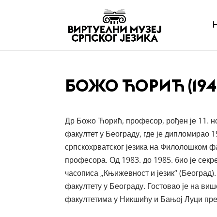
БОЖО ЋОРИЋ (194
Др Божо Ћорић, професор, рођен је 11. н
факултет у Београду, где је дипломирао 1
српскохрватског језика на Филолошком фа
професора. Од 1983. до 1985. био је секр
часописа „Књижевност и језик“ (Београд)
факултету у Београду. Гостовао је на виш
факултетима у Никшићу и Бањој Луци преда