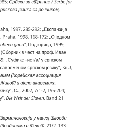
985;
Српски за странце /
Serbe
for
рпскога језика са речником,
Praha, 1997, 285-292; „Експанзија
a
, Praha, 1998, 168-172; „О једном
ићеви дани“
, Подгорица, 1999,
(Сборник в чест на проф. Иван
559; „Суфикс –ист/а/ у српском
 савременом српском језику”, КњЈ,
ыкам (Корейская ассоциация
,
Живот и дјело академика
ику”, СЈ, 2002, 7/1-2, 195-204;
у”,
Die Welt der Slaven
, Band 21,
терминологији у нашој творби
нтропоними и текст
, 21/2, 133-