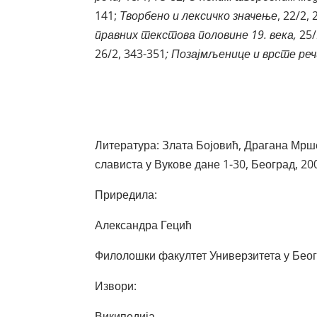
141;
Творбено и лексичко значење
, 22/2,
правних текстова половине 19. века,
25/
26/2, 343-351
; Позајмљенице и врсте реч
Литература: Злата Бојовић, Драгана Мр
слависта у Вукове дане 1-30, Београд, 20
Приредила:
Александра Гецић
Филолошки факултет Универзитета у Бео
Извори:
Википедија