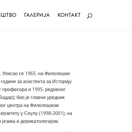
ИШТВО
ГАЛЕРИЈА
КОНТАКТ
. Уписао се 1965. на Филолошки
 године за асистента за Историју
ог професора и 1995. редовног
Задар); био је главни уредник
ичког центра на Филолошком
ерзитету у Сеулу (1998-2001); на
 језика и дериватологијом.