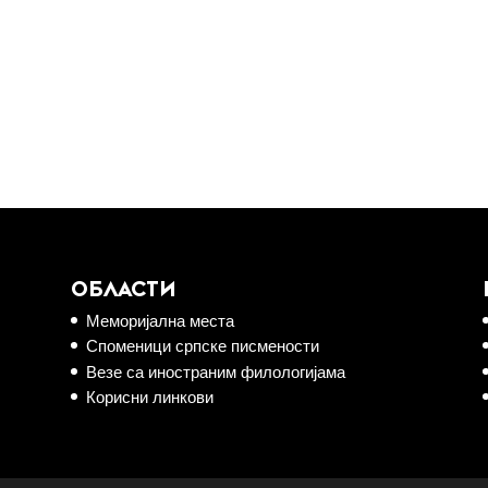
ОБЛАСТИ
Меморијална места
Споменици српске писмености
Везе са иностраним филологијама
Корисни линкови