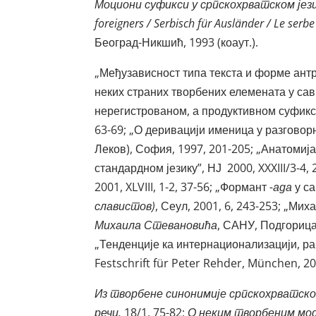
Моциони суфикси у српскохрватском јез
foreigners
/
Serbisch
f
ü
r
Ausl
ä
nder
/
Le
serbe
Београд-Никшић, 1993 (коаут.).
„Међузависност типа текста и форме ант
неких страних творбених елемената у са
нерегистрованом, а продуктивном суфиксу
63-69; „О деривацији именица у разговор
Леков), София, 1997, 201-205; „Анатомија 
стандардном језику”, НЈ 2000, XXXIII/3-4
2001, XLVIII, 1-2, 37-56; „Формант
-ада
у са
славистов)
, Сеул, 2001, 6, 243-253; „М
Михаила Стевановића
, САНУ, Подгорица,
„Тенденције ка интернационализацији, р
Festschrift für Peter Rehder, München, 20
Из творбене синонимије српскохрватско
речи,
18/1, 75-82;
О неким творбеним мод