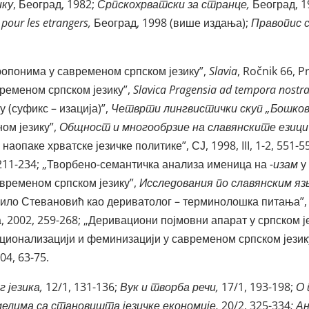
ику
, Београд, 1982;
Српскохрватски за странце,
Београд, 1
pour
les
etrangers
,
Београд, 1998 (више издања);
Правопис с
ропонима у савременом српском језику”,
Slavia
, Ročnik 66, 
временом српском језику”,
Slavica Pragensia ad tempora nostr
 (суфикс – изација)”,
Четврти лингвистички скуп „Бошков
ном језику”,
Общност и многообрзие на славянските езици
наопаке хрватске језичке политике”, СЈ, 1998, III, 1-2, 551-
, 211-234; „Творбено-семантичка анализа именица на
-изам
у
временом српском језику”,
Исследования по славянским яз
ихаило Стевановић као дериватолог – терминолошка питања”
 2002, 259-268; „Деривациони појмовни апарат у српском јез
ационализацији и феминизацији у савременом српском језик
04, 63-75.
г језика,
12/1, 131-136;
Вук и творба речи,
17/1, 193-198;
О 
елима са становишта језичке економије,
20/2, 325-334
; А