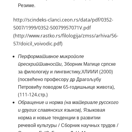
Резиме.
http://scindeks-clanci.ceon.rs/data/pdf/0352-
5007/1999/0352-50079957071V.pdf
(http://www.rastko.rs/filologija/zmss/arhiva/56-
57/doicil_voivodic.pdf)
Перформативное микрополе
прескриптивности
, Зборник Матице српске
за филологију и лингвистику,XЛИИИ (2000)
(посвећено професору др Драгољубу
Петровићу поводом 65-годишњице живота),
(111‑124.стр.)
Обращение и норма (на материале русского
и других славянских языков),
Языковая
норма и новые тенденции в развитии
речевой культуры / Сборник научных трудов /