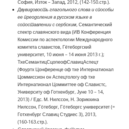
София, Изток – Запад, 2012, (142‑150.стр.).
Двувидовость глагольного слова и способы
ее преодоления в русском языке в
сопоставлении с сербским
, Семантический
спектр славянского вида (ИВ Конференция
Комиссии по аспектологии Международного
комитета славистов, Гётеборгский
университет, 10 июня – 14 июня 2013 г.);
ТхеСемантицСцопеофСлавицАспецт
(Фоуртх Цонференце оф тхе Интернатионал
Цоммиссион он Аспецтологy оф тхе
Интернатионал Цоммиттее оф Славистс,
Университy оф Готхенбург, Јуне 10 – 14,
2013) / Едс. М. Нилссон, Н. Зорикхина
Нилссон, Гöтеборг, Гöтеборгс университет (=
Готхенбург Славиц Студиес 3), 2013,
(160‑163.стр.).