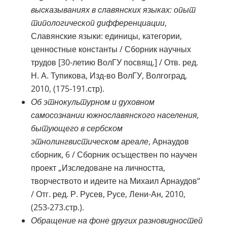
высказываниях в славянских языках: опыт
типологической дифференциации
,
Славянские языки: единицы, категории,
ценностные константы / Сборник научных
трудов [30-летию ВолГУ посвящ.] / Отв. ред.
Н. А. Тупикова, Изд-во ВолГУ, Волгоград,
2010, (175‑191.стр).
Об
этнокультурном и духовном
самосознании южнославянского населения,
бытующего в сербском
этнолингвистическом ареале
, Арнаудов
сборник, 6 / Сборник осъществен по научен
проект „Изследоване на личността,
творчеството и идеите на Михаил Арнаудов“
/ Отг. ред. Р. Русев, Русе, Лени-Ан, 2010,
(253‑273.стр.).
Обращение на фоне других разновидностей