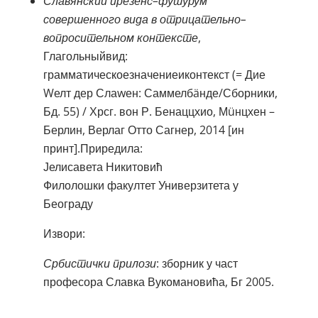
Славянский презенс–футурум
совершенного вида в отрицательно–
вопросительном контексте
,
Глагольныйвид:
грамматическоезначениеиконтекст (= Дие
Wелт дер Слаwен: Саммелбäнде/Сборники,
Бд. 55) / Хрсг. вон Р. Бенаццхио, Мüнцхен –
Берлин, Верлаг Отто Сагнер, 2014 [ин
принт].Приредила:
Јелисавета Никитовић
Филолошки факултет Универзитета у
Београду
Извори:
Србистички прилози
: зборник у част
професора Славка Вукомановића, Бг 2005.