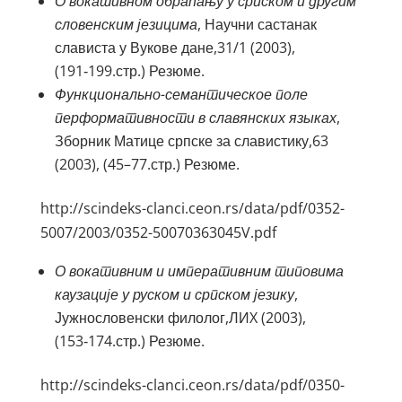
О вокативном обраћању у српском и другим
словенским језицима
, Научни састанак
слависта у Вукове дане,31/1 (2003),
(191‑199.стр.) Резюме.
Функционально-семантическое поле
перформативности в славянских языках
,
Зборник Матице српске за славистику,63
(2003), (45–77.стр.) Резюме.
http://scindeks-clanci.ceon.rs/data/pdf/0352-
5007/2003/0352-50070363045V.pdf
О вокативним и императивним типовима
каузације у руском и српском језику
,
Јужнословенски филолог,ЛИX (2003),
(153‑174.стр.) Резюме.
http://scindeks-clanci.ceon.rs/data/pdf/0350-