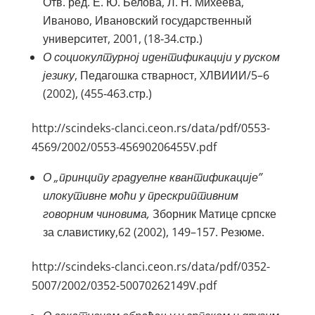
Отв. ред. Е. Ю. Белова, Л. Н. Михеева,
Иваново, Ивановский государственный
университет, 2001, (18‑34.стр.)
О социокултурној идентификацији у руском
језику
, Педагошка стварност, XЛВИИИ/5–6
(2002), (455‑463.стр.)
http://scindeks-clanci.ceon.rs/data/pdf/0553-
4569/2002/0553-45690206455V.pdf
О
„принципу градуелне квантификације”
илокутивне моћи у прескриптивним
говорним
чиновима,
Зборник Матице српске
за славистику,62 (2002), 149–157. Резюме.
http://scindeks-clanci.ceon.rs/data/pdf/0352-
5007/2002/0352-50070262149V.pdf