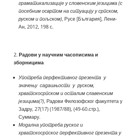
граматикализације у словенским језицима (с
посебним освртом на ситуацију у српском,
руском и пољском)
, Русе [България], Лени-
Ан, 2012, 198 с.
Радови у научним часописима и
зборницима
Употреба перфективног презента у
значењу садашњости у руском,
хрватскосрпском и осталим славенским
језицима(?)
, Радови Филозофског факултета у
Задру, 27(17) (1987/88), (49‑60.стр.),
Суммарy.
Модална употреба руског и
хрватскосрпског перфективног презента у