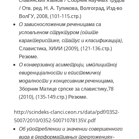
славянских языков / Сборник научных трудов
/ Отв. ред. Н. А. Тупикова, Волгоград, Изд-во
ВолГУ, 2008, (101‑115.стр.)
О зависносложеним реченицама са
условљеном структуром (опште
карактеристике, статус и класификација)
,
Славистика, XИИИ (2009), (121‑136.стр.)
Резюме.
О конверзивној асиметрији, имплицитној
евиденцијалности и епистемичкој
модалности у концесивним реченицама
,
Зборник Матице српске за славистику,78
(2010), (135‑149.стр.) Резюме.
http://scindeks-clanci.ceon.rs/data/pdf/0352-
5007/2010/0352-50071078135V.pdf
Об употреблении и значении совершенного
вида в перформативных предложениях–