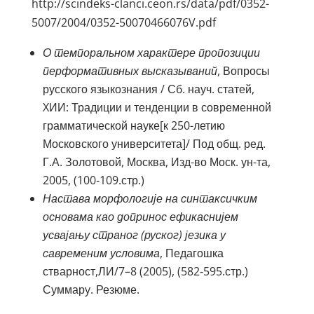
http://scindeks-clanci.ceon.rs/data/pdf/0352-
5007/2004/0352-50070466076V.pdf
О темпоральном характере пропозиции
перформативных высказываний
, Вопросы
русского языкознания / Сб. науч. статей,
XИИ: Традиции и тенденции в современной
грамматической науке[к 250-летию
Московского университета]/ Под общ. ред.
Г.А. Золотовой, Москва, Изд-во Моск. ун-та,
2005, (100‑109.стр.)
Настава морфологије на синтаксичким
основама као допринос ефикаснијем
усвајању страног (руског) језика у
савременим условима
, Педагошка
стварност,ЛИ/7–8 (2005), (582‑595.стр.)
Суммарy. Резюме.