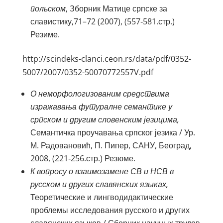
польском
, Зборник Матице српске за
славистику,71–72 (2007), (557‑581.стр.)
Резиме.
http://scindeks-clanci.ceon.rs/data/pdf/0352-
5007/2007/0352-50070772557V.pdf
О неморфологизованим средствима
изражавања футуралне семантике у
српском и другим словенским језицима,
Семантичка проучавања српског језика / Ур.
М. Радовановић, П. Пипер, САНУ, Београд,
2008, (221‑256.стр.) Резюме.
К вопросу о взаимозамене СВ и НСВ в
русском и других славянских языках,
Теоретические и лингводидактические
проблемы исследования русского и других