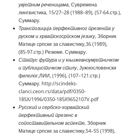
увјетним реченицама
, Сувремена
лингвистика, 15/27–28 (1988–89), (57‑64.стр.),
Суммарy.
Транспозиција перфективног презента у
руском и хрватскосрпском језику
, Зборник
Матице српске за славистику,36 (1989),
(85‑97.стр.) Резюме. Суммарy.
Статус футура и у књижевноумјетничком
и публицистичком стилу
, Јужнословенски
филолог,ЛИИ, (1996), (107–121.стр.)
Суммарy. http://scindeks-
clanci.ceon.rs/data/pdf/0350-
185X/1996/0350-185X9652107V.pdf
Русский и сербско-хорватский
перфективный презенс в
сопоставительном аспекте,
Зборник
Матице српске за славистику,54–55 (1998),