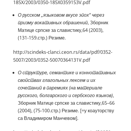
185X/2003/0350-185X0359153V.pdf
О русском „языковом вкусе эпох“ через
призму вокативных обрашений
, Зборник
Матице српске за славистику,64 (2003),
(131‑159.стр.) Резиме.
http://scindeks-clanci.ceon.rs/data/pdf/0352-
5007/2003/0352-50070364131V.pdf
О структуре, семантике и коннотативных
свойствах глагольных лексем и их
сочетаний в паремиях (на материале
русского, болгарского и сербского языков)
,
Зборник Матице српске за славистику,65–66
(2004), (75‑100.стр.) Резиме. [=у коауторству
са Владимиром Манчевом].