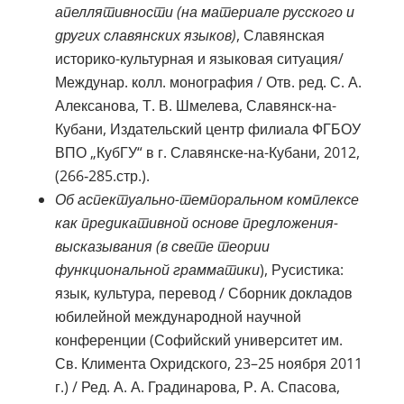
апеллятивности (на материале русского и
других славянских языков)
, Славянская
историко-культурная и языковая ситуация/
Междунар. колл. монография / Отв. ред. С. А.
Алексанова, Т. В. Шмелева, Славянск-на-
Кубани, Издательский центр филиала ФГБОУ
ВПО „КубГУ“ в г. Славянске-на-Кубани, 2012,
(266‑285.стр.).
Об аспектуально-темпоральном комплексе
как предикативной основе предложения-
высказывания (в свете теории
функциональной грамматики
), Русистика:
язык, культура, перевод / Сборник докладов
юбилейной международной научной
конференции (Софийский университет им.
Св. Климента Охридского, 23–25 ноября 2011
г.) / Ред. А. А. Градинарова, Р. А. Спасова,