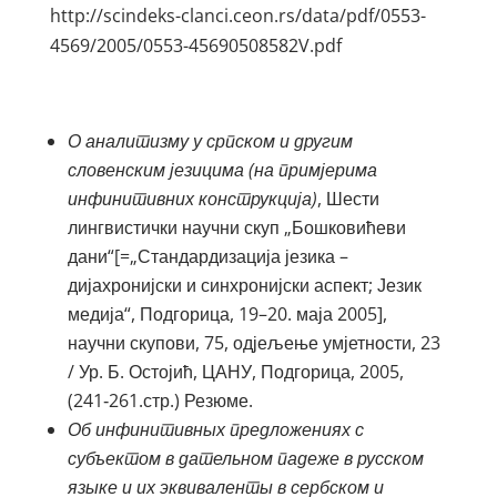
http://scindeks-clanci.ceon.rs/data/pdf/0553-
4569/2005/0553-45690508582V.pdf
О аналитизму у српском и другим
словенским језицима (на примјерима
инфинитивних конструкција)
, Шести
лингвистички научни скуп „Бошковићеви
дани“[=„Стандардизација језика –
дијахронијски и синхронијски аспект; Језик
медија“, Подгорица, 19–20. маја 2005],
научни скупови, 75, одјељење умјетности, 23
/ Ур. Б. Остојић, ЦАНУ, Подгорица, 2005,
(241‑261.стр.) Резюме.
Об инфинитивных предложениях с
субъектом в дательном падеже в русском
языке и их эквиваленты в сербском и