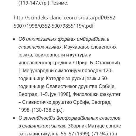
(119‑147.стр.) Резиме.
http://scindeks-clanci.ceon.rs/data/pdf/0352-
5007/1998/0352-50079855119V.pdf
Об инклюзивных формах императива в
славянских языках
, Изучавање словенских
језика, књижевности и култура у
инословенској средини / Прир. Б. Станковић
[=Међународни симпозијум поводом 120-
годишњице Катедре за руски језик и 50-
годишњице Славистичког друштва Србије,
Београд, 1–5. јун 1998], Филолошки факултет
– Славистичко друштво Србије, Београд,
1998, (130‑138.стр.).
О
валентности перформативных глаголов
в славянских языках
, Зборник Матице српске
за славистику, књ. 56–57 (1999), (71‑94.стр.)