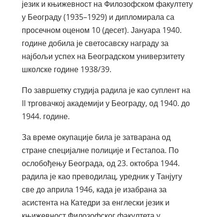
језик и књижевност на Филозофском факултету
у Београду (1935–1929) и дипломирала са
просечном оценом 10 (десет). Јануара 1940.
године добила је светосавску награду за
најбољи успех на Београдском универзитету
школске године 1938/39.
По завршетку студија радила је као суплент на
II трговачкој академији у Београду, од 1940. до
1944. године.
За време окупације била је затварана од
стране специјалне полиције и Гестапоа. По
ослобођењу Београда, од 23. октобра 1944.
радила је као преводилац, уредник у Танјугу
све до априла 1946, када је изабрана за
асистента на Катедри за енглески језик и
књижевност Филозофског факултета у