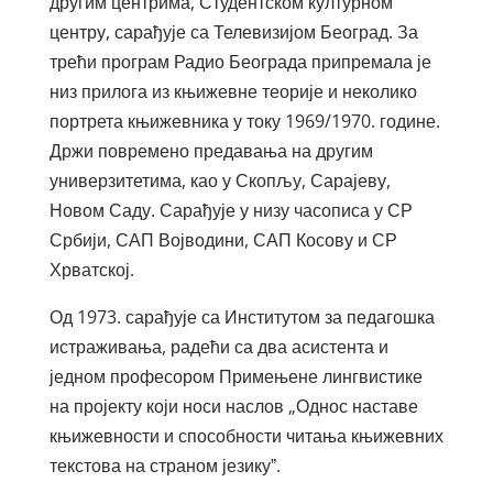
другим центрима, Студентском културном
центру, сарађује са Телевизијом Београд. За
трећи програм Радио Београда припремала је
низ прилога из књижевне теорије и неколико
портрета књижевника у току 1969/1970. године.
Држи повремено предавања на другим
универзитетима, као у Скопљу, Сарајеву,
Новом Саду. Сарађује у низу часописа у СР
Србији, САП Војводини, САП Косову и СР
Хрватској.
Од 1973. сарађује са Институтом за педагошка
истраживања, радећи са два асистента и
једном професором Примењене лингвистике
на пројекту који носи наслов „Однос наставе
књижевности и способности читања књижевних
текстова на страном језикуˮ.