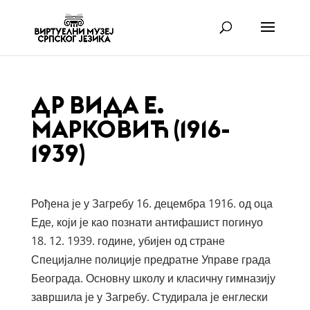
ДР ВИДА Е.
МАРКОВИЋ (1916-
1939)
Рођена је у Загребу 16. децембра 1916. од оца
Еде, који је као познати антифашист погинуо
18. 12. 1939. године, убијен од стране
Специјалне полиције предратне Управе града
Београда. Основну школу и класичну гимназију
завршила је у Загребу. Студирала је енглески