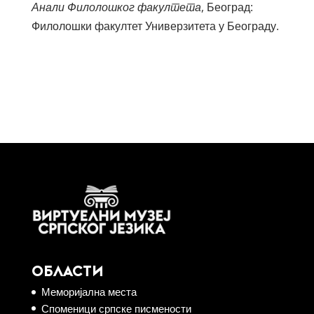
Анали Филолошког факултета
, Београд:
Филолошки факултет Универзитета у Београду.
ОБЛАСТИ
Меморијална места
Споменици српске писмености