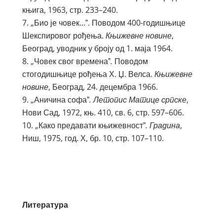
књига, 1963, стр. 233–240.
„Био је човек…ˮ. Поводом 400-годишњице
Шекспировог рођења.
Књижевне новине
,
Београд, уводник у броју од 1. маја 1964.
„Човек свог временаˮ
.
Поводом
стогодишњице рођења Х. Џ. Велса.
Књижевне
новине
, Београд, 24. децембра 1966.
„Аничина софаˮ
. Летопис Матице српске
,
Нови Сад, 1972, књ. 410, св. 6, стр. 597–606.
„Како предавати књижевностˮ
. Градина
,
Ниш, 1975, год. Х, бр. 10, стр. 107–110.
Литература