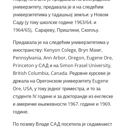
универзитету, предавала је и на следећим
универзитетима у тадашњој земљи: у Новом
Саду (у току школске године 1963/64. и
1964/65), Сарајеву, Приштини, Скопљу.
Предавала је на следећим универзитетима у
иностранству: Kenyon Colege, Bryn Mawr,
Pennsylvania, Ann Arbor, Oregon, Eugene Ore,
Princeton у САД и на Simon Frasel University,
British Columbia, Canada. Редовне курсеве је
држала на Орегонском универзитету Eugene
Ore, USA, у току једног триместра, и то за
студенте IV године и за докторанде из енглеске
и америчке књижевности 1967. године и 1969.
године.
По позиву Владе САД посетила је седамнаест