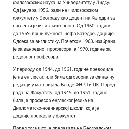
филозофских наука на Универзитету у Лидсу.
Од јануара 1956. ради на Филозофском
факултету у Београду као доцент на Катедри за
енглески језик и књижевност. Од 1960. године
до 1969. врши дужност шефа Катедре, доцније
Одсека за англистику. Почетком 1963. изабрана
је за ванредног професора, а 1970. године за
редовног професора.
У периоду од 1944. до 1961. године преводила
је на енглески, или била одговорна за финалну
редакцију материјала Владе ФНРЈ и ЦК. Поред
рада на Факултету, од 1945. до 1951. године
била је професор енглеског језика на
Дипломатско-новинарској школи, која је
доцније прерасла у факултет.
Поред тога што је предавала на Београдском