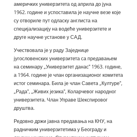
америчких универзитета од априла до јуна
1962. године и успоставила је научне везе које
су отвориле пут одласку англиста на
специјализацију на водеће универзитете и
друге научне установе у САД.
Учествовала је у раду Заједнице
југословенских универзитета са предавањем
на семинару „Универзитет данасˮ 1963. године,
а 1964. године је члан организационог комитета
истог семинара. Била је члан Савета „Културеˮ,
„Радаˮ, „Живих језикаˮ, Коларчевог народног
универзитета. Члан Управе Шекспировог
друштва.
Редовно држи јавна предавања на КНУ, на
радничким универзитетима у Београду и