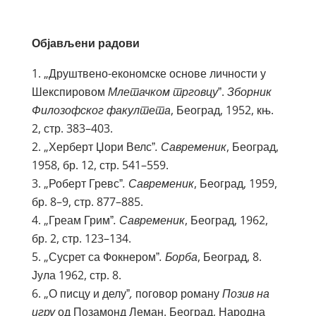
Објављени радови
„Друштвено-економске основе личности у
Шекспировом
Млетачком трговцу
ˮ.
Зборник
Филозофског факултета
, Београд, 1952, књ.
2, стр. 383–403.
„Херберт Џори Велсˮ
. Савременик
, Београд,
1958, бр. 12, стр. 541–559.
„Роберт Гревсˮ
. Савременик
, Београд, 1959,
бр. 8–9, стр. 877–885.
„Греам Гримˮ
. Савременик
, Београд, 1962,
бр. 2, стр. 123–134.
„Сусрет са Фокнеромˮ
. Борба
, Београд, 8.
Јула 1962, стр. 8.
„О писцу и делуˮ
,
поговор роману
Позив на
игру
од Позамонд Леман. Београд, Народна