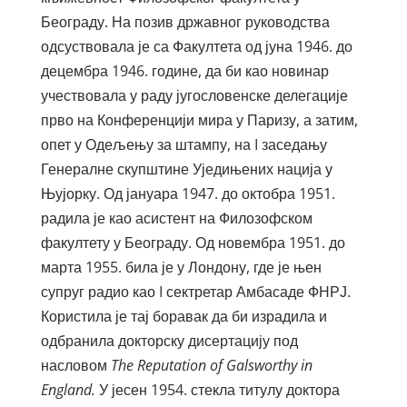
Београду. На позив државног руководства
одсуствовала је са Факултета од јуна 1946. до
децембра 1946. године, да би као новинар
учествовала у раду југословенске делегације
прво на Конференцији мира у Паризу, а затим,
опет у Одељењу за штампу, на I заседању
Генералне скупштине Уједињених нација у
Њујорку. Од јануара 1947. до октобра 1951.
радила је као асистент на Филозофском
факултету у Београду. Од новембра 1951. до
марта 1955. била је у Лондону, где је њен
супруг радио као I сектретар Амбасаде ФНРЈ.
Користила је тај боравак да би израдила и
одбранила докторску дисертацију под
насловом
The Reputation of Galsworthy in
England.
У јесен 1954. стекла титулу доктора