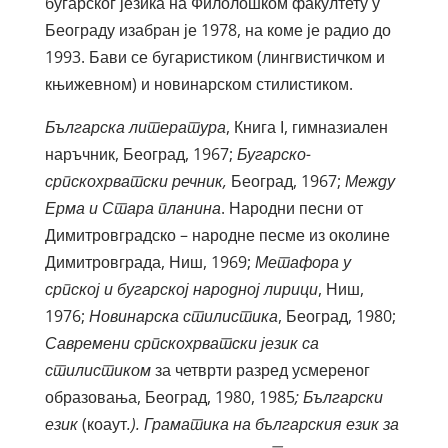
бугарског језика на Филолошком факултету у
Београду изабран је 1978, на коме је радио до
1993. Бави се бугаристиком (лингвистичком и
књижевном) и новинарском стилистиком.
Б
ългарска литература
, Книга І, гимназиален
наръчник, Београд, 1967;
Бугарско-
српскохрватски речник,
Београд, 1967;
Между
Ерма и Стара планина
. Народни песни от
Димитровградско – народне песме из околине
Димитровграда, Ниш, 1969;
Метафора у
српској и бугарској народној лирици
, Ниш,
1976;
Новинарска стилистика
, Београд, 1980;
Савремени српскохрватски језик са
стилистиком
за четврти разред усмереног
образовања, Београд, 1980, 1985
; Български
език
(коаут
.). Граматика на българския език за