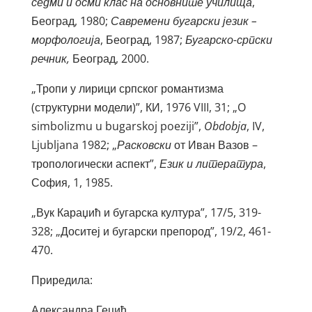
седми и осми клас на основните училища
,
Београд, 1980;
Савремени бугарски језик –
морфологија
, Београд, 1987;
Бугарско-српски
речник,
Београд, 2000.
„Тропи у лирици српског романтизма
(структурни модели)”, КИ, 1976 VIII, 31; „O
simbolizmu u bugarskoj poeziji”,
Obdobja
, IV,
Ljubljana 1982; „
Расковски
от Иван Вазов –
тропологически аспект”,
Език и литература
,
София, 1, 1985.
„Вук Караџић и бугарска култура”, 17/5, 319-
328; „Доситеј и бугарски препород”, 19/2, 461-
470.
Приредила:
Александра Гецић