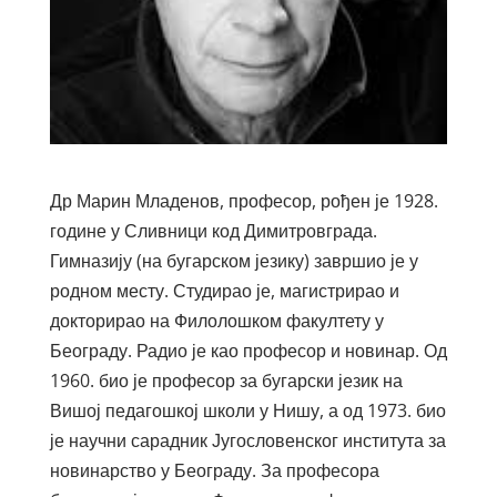
Др Марин Младенов, професор, рођен је 1928.
године у Сливници код Димитровграда.
Гимназију (на бугарском језику) завршио је у
родном месту. Студирао је, магистрирао и
докторирао на Филолошком факултету у
Београду. Радио је као професор и новинар. Од
1960. био је професор за бугарски језик на
Вишој педагошкој школи у Нишу, а од 1973. био
је научни сарадник Југословенског института за
новинарство у Београду. За професора