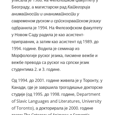
уписала је 1988. на Филолошком факултету у
Београду, а магистарски рад
Категорија
аниматности и инаниматности у
савременом руском и српскохрватском језику
одбранила је 1994. На Филозофском факултету
у Новом Саду радила је као асистент-
приправник, а затим као асистент од 1989. до
1994. године. Водила је семинар из
Морфологије руског језика, писмене вежбе и
вежбе превода са руског на српски језик
студентима 2. и 3. године.
Од 1994. до 2001. године живела је у Торонту, у
Канади, где је завршила трогодишње докторске
студије (од 1995. до 1998. године, Department
of Slavic Languages and Literatures, University
of Toronto), а докторирала је 2000. године