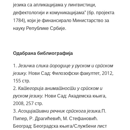
језика са апликацијама у лингвистици,
дефектологији и комуникацијамаˮ (бр. пројекта
1784), који је финансирало Министарство за
науку Републике Србије.
Одабрана библиографија
Језичка слика породице у руском и српском
језику.
Нови Сад: Филозофски факултет, 2012,
155 стр.
Категорија аниматности у српском и
руском језику.
Нови Сад: Академска књига,
2008, 257 стр.
Асоцијативни речник српскога језика.
П.
Пипер, Р. Драгићевић, М. Стефановић.
Београд: Београдска књига/Службени лист