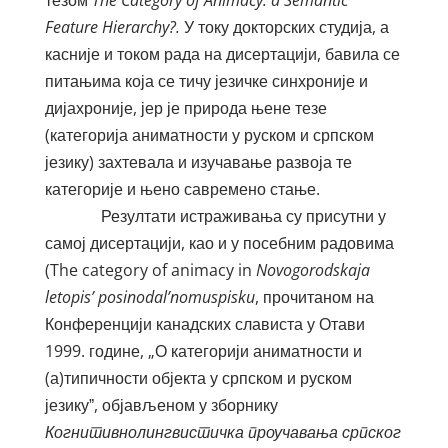
тезом
The
Category
of
Animacy
:
a
Semantic
Feature
Hierarchy
?.
У току докторских студија, а
касније и током рада на дисертацији, бавила се
питањима која се тичу језичке синхроније и
дијахроније, јер је природа њене тезе
(категорија аниматности у руском и српском
језику) захтевала и изучавање развоја те
категорије и њено савремено стање.
Резултати истраживања су присутни у
самој дисертацији, као и у посебним радовима
(The category of animacy in
Novogorodskaja
letopis
’
posinodal
’
nomuspisku
, прочитаном на
Конференцији канадских слависта у Отави
1999. године, „О категорији аниматности и
(а)типичности објекта у српском и руском
језикуˮ, објављеном у зборнику
Когнитивнолингвистичка проучавања српског