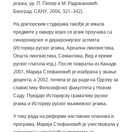
језика
, ур. П. Пипер и М. Радовановић.
Београд: САНУ, 2006, 321–342).
На докторским студијама такође је имала
предмете у оквиру којих се језик проучава са
синхронијског и дијахронијског аспекта
(Историја руског језика, Ареална лингвистика,
Општа лингвистика, Семантика, Вид и време
руског глагола итд.). После повратка из Канаде
2001, Марија Стефановић је изабрана у звање
доцента, а 2002. почела је да ради на Одсеку за
славистику Филозофског факултета у Новом
Саду. Предаје Историјску граматику руског
језика и Историју руског књижевног језика.
У току рада на реформи наставних планова и
програма, Марија Стефановић је учествовала у