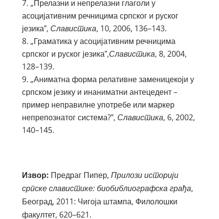
„Прелазни и непрелазни глаголи у
асоцијативним речницима српског и руског
језикаˮ,
Славистика
, 10, 2006, 136–143.
„Граматика у асоцијативним речницима
српског и руског језикаˮ,
Славистика
, 8, 2004,
128–139.
„Аниматна форма релативне заменицекоји у
српском језику и инаниматни антецедент –
пример неправилне употребе или маркер
непрепознатог система?ˮ,
Славистика
, 6, 2002,
140–145.
Извор:
Предраг Пипер,
Прилози историји
српске славистике: биобиблиографска грађа
,
Београд, 2011: Чигоја штампа, Филолошки
факултет, 620–621.