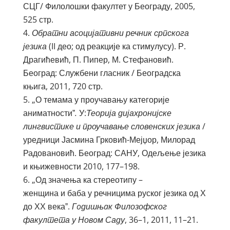
СЦГ/ Филолошки факултет у Београду, 2005,
525 стр.
Обратни асоцијативни речник српскога
језика
(II део; од реакције ка стимулусу). Р.
Драгићевић, П. Пипер, М. Стефановић.
Београд: Службени гласник / Београдска
књига, 2011, 720 стр.
„О темама у проучавању категорије
аниматностиˮ
.
У:
Теорија дијахронијске
лингвистике и проучавање словенских језика
/
уредници Јасмина Грковић-Мејџор, Милорад
Радовановић. Београд: САНУ, Одељење језика
и књижевности 2010, 177–198.
„Од значења ка стереотипу –
женщина и баба у речницима руског језика од Х
до ХХ векаˮ.
Г
o
дишњ
a
к Филозофског
факултета у Нов
o
м Саду
, 36–1, 2011, 11–21.