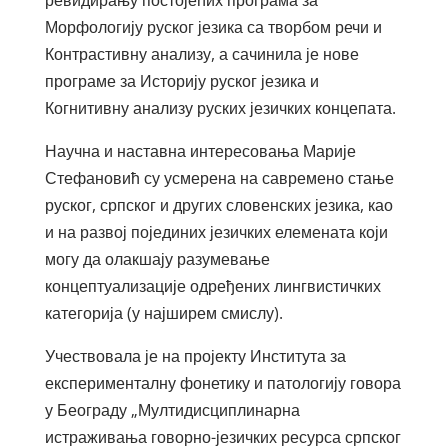
ревидирању постојећих програма за
Морфологију руског језика са творбом речи и
Контрастивну анализу, а сачинила је нове
програме за Историју руског језика и
Когнитивну анализу руских језичких концепата.
Научна и наставна интересовања Марије
Стефановић су усмерена на савремено стање
руског, српског и других словенских језика, као
и на развој појединих језичких елемената који
могу да олакшају разумевање
концептуализације одређених лингвистичких
категорија (у најширем смислу).
Учествовала је на пројекту Института за
експерименталну фонетику и патологију говора
у Београду „Мултидисциплинарна
истраживања говорно-језичких ресурса српског