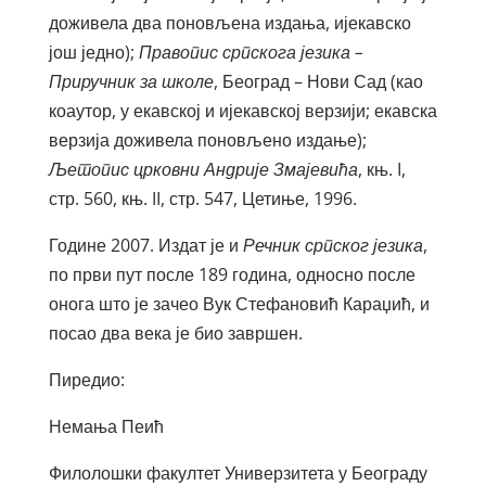
доживела два поновљена издања, ијекавско
још једно);
Правопис српскога језика –
Приручник за школе
, Београд – Нови Сад (као
коаутор, у екавској и ијекавској верзији; екавска
верзија доживела поновљено издање);
Љетопис црковни Андрије Змајевића
, књ. I,
стр. 560, књ. II, стр. 547, Цетиње, 1996.
Године 2007. Издат је и
Речник српског језика
,
по први пут после 189 година, односно после
онога што је зачео Вук Стефановић Караџић, и
посао два века је био завршен.
Пиредио:
Немања Пеић
Филолошки факултет Универзитета у Београду