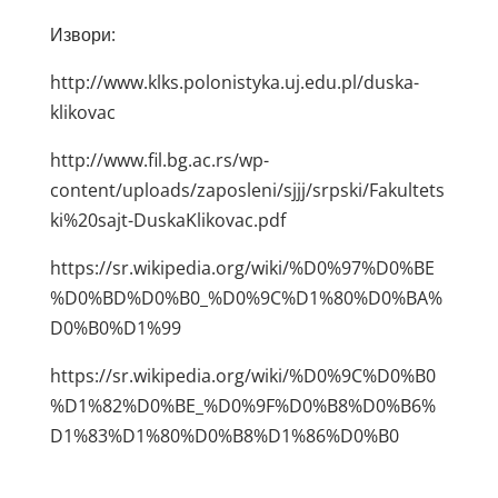
Извори:
http://www.klks.polonistyka.uj.edu.pl/duska-
klikovac
http://www.fil.bg.ac.rs/wp-
content/uploads/zaposleni/sjjj/srpski/Fakultets
ki%20sajt-DuskaKlikovac.pdf
https://sr.wikipedia.org/wiki/%D0%97%D0%BE
%D0%BD%D0%B0_%D0%9C%D1%80%D0%BA%
D0%B0%D1%99
https://sr.wikipedia.org/wiki/%D0%9C%D0%B0
%D1%82%D0%BE_%D0%9F%D0%B8%D0%B6%
D1%83%D1%80%D0%B8%D1%86%D0%B0