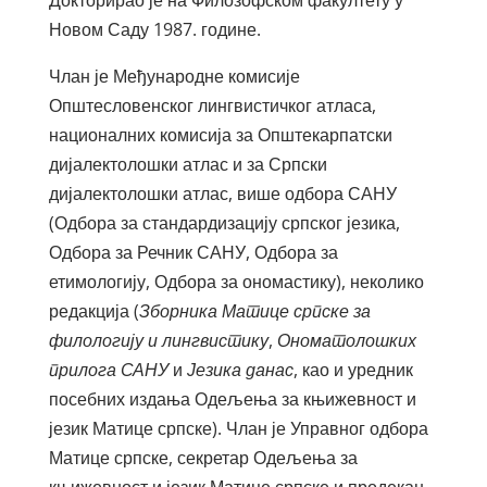
Докторирао је на Филозофском факултету у
Новом Саду 1987. године.
Члан је Међународне комисије
Општесловенског лингвистичког атласа,
националних комисија за Општекарпатски
дијалектолошки атлас и за Српски
дијалектолошки атлас, више одбора САНУ
(Одбора за стандардизацију српског језика,
Одбора за Речник САНУ, Одбора за
етимологију, Одбора за ономастику), неколико
редакција (
Зборника Матице српске за
филологију и лингвистику
,
Ономатолошких
прилога САНУ
и
Језика данас
, као и уредник
посебних издања Одељења за књижевност и
језик Матице српске). Члан је Управног одбора
Матице српске, секретар Одељења за