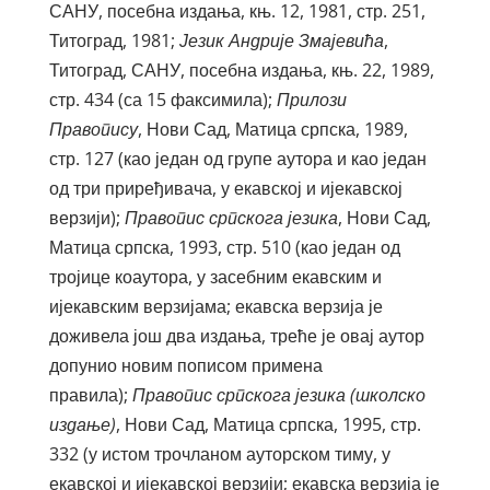
САНУ, посебна издања, књ. 12, 1981, стр. 251,
Титоград, 1981;
Језик Андрије Змајевића
,
Титоград, САНУ, посебна издања, књ. 22, 1989,
стр. 434 (са 15 факсимила);
Прилози
Правопису
, Нови Сад, Матица српска, 1989,
стр. 127 (као један од групе аутора и као један
од три приређивача, у екавској и ијекавској
верзији);
Правопис српскога језика
, Нови Сад,
Матица српска, 1993, стр. 510 (као један од
тројице коаутора, у засебним екавским и
ијекавским верзијама; екавска верзија је
доживела још два издања, треће је овај аутор
допунио новим пописом примена
правила);
Правопис српскога језика (школско
издање)
, Нови Сад, Матица српска, 1995, стр.
332 (у истом трочланом ауторском тиму, у
екавској и ијекавској верзији; екавска верзија је