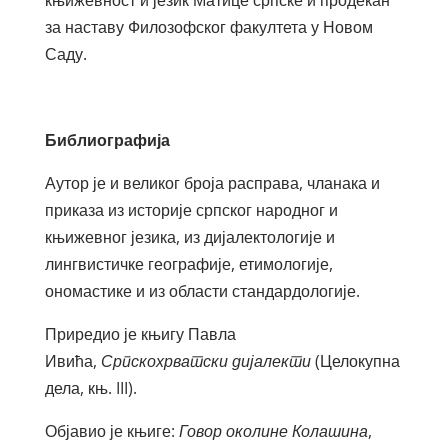
књижевност и језик Матице српске и продекан
за наставу Филозофског факултета у Новом
Саду.
Библиографија
Аутор је и великог броја расправа, чланака и
приказа из историје српског народног и
књижевног језика, из дијалектологије и
лингвистичке географије, етимологије,
ономастике и из области стандардологије.
Приредио је књигу Павла
Ивића,
Српскохрватски дијалекти
(Целокупна
дела, књ. III).
Објавио је књиге:
Говор околине Колашина
,