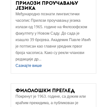
ПРИЛОЗИ ПРОУЧАВАЊУ
ЈЕЗИКА
Међународно познати лингвистички
часопис Прилози проучавању језика
излази од 1965. године на Филозофском
факултету у Новом Саду. До сада је
изашло 39 бројева. Академик Павле Ивић
је потписан као главни уредник првог
броја часописа. Како су рекли чланови
редакције др...
Сазнајте више
ФИЛОЛОШКИ ПРЕГЛЕД
Покренут је 1963. године, са дужим или
краћим прекидима, а публикован је