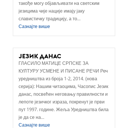
такође могу објављивати на светским
језицима чије нације имају јаку
славистичку традицију, а то...
Сазнајте више
ЈЕЗИК ДАНАС
ГЛАСИЛО МАТИЦЕ СРПСКЕ ЗА
КУЛТУРУ УСМЕНЕ И ПИСАНЕ РЕЧИ Реч
уредништва из броја 1-2, 2014. (нова
серија): Нашим читаоцима, Часопис Језик
данас, посвећен неговању правилности и
лепоте језичког израза, покренут је први
пут 1997. године. Жеља Уредништва била
је да се на...
Сазнајте више