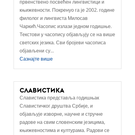
првенствено посвећен лингвистици и
књижевности. Покренуо га је 2002. године
филолог и лингвиста Милосав
Чаркић.Часопис излази једном годишње.
Текстови у часопису објављују се на више
светских језика. Сви бројеви часописа
објављени су...
Сазнајте више
СЛАВИСТИКА
Славистика представља годишњак
Славистичког друштва Србије, и
објављује изворне, научне и стручне
радове на свим словенским језицима,
књижевностима и културама. Радови се