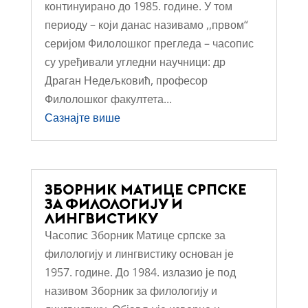
континуирано до 1985. године. У том
периоду – који данас називамо ,,првом“
серијом Филолошког прегледа – часопис
су уређивали угледни научници: др
Драган Недељковић, професор
Филолошког факултета...
Сазнајте више
ЗБОРНИК МАТИЦЕ СРПСКЕ
ЗА ФИЛОЛОГИЈУ И
ЛИНГВИСТИКУ
Часопис Зборник Матице српске за
филологију и лингвистику основан је
1957. године. До 1984. излазио је под
називом Зборник за филологију и