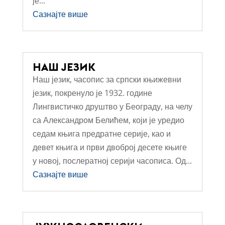
је...
Сазнајте више
НАШ ЈЕЗИК
Наш језик, часопис за српски књижевни
језик, покренуло је 1932. године
Лингвистичко друштво у Београду, на челу
са Александром Белићем, који је уредио
седам књига предратне серије, као и
девет књига и први двоброј десете књиге
у новој, послератној серији часописа. Од...
Сазнајте више