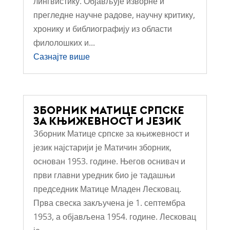
лингвистику. Објављује изворне и
прегледне научне радове, научну критику,
хронику и библиографију из области
филолошких и...
Сазнајте више
ЗБОРНИК МАТИЦЕ СРПСКЕ
ЗА КЊИЖЕВНОСТ И ЈЕЗИК
Зборник Матице српске за књижевност и
језик најстарији је Матичин зборник,
основан 1953. године. Његов оснивач и
први главни уредник био је тадашњи
председник Матице Младен Лесковац.
Прва свеска закључена је 1. септембра
1953, а објављена 1954. године. Лесковац