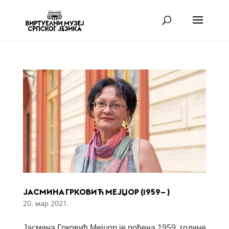
ЈАСМИНА ГРКОВИЋ МЕЈЏОР (1959– )
20. мар 2021.
Јасмина Грковић Мејџор је рођена 1959. године