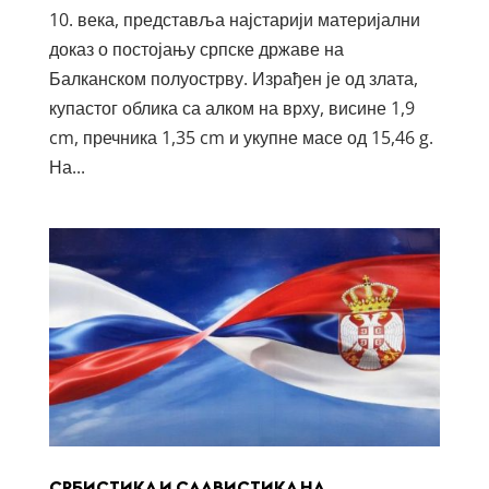
10. века, представља најстарији материјални
доказ о постојању српске државе на
Балканском полуострву. Израђен је од злата,
купастог облика са алком на врху, висине 1,9
cm, пречника 1,35 cm и укупне масе од 15,46 g.
На...
СРБИСТИКА И СЛАВИСТИКА НА