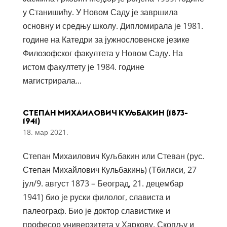
у Станишићу. У Новом Саду је завршила
основну и средњу школу. Дипломирала је 1981.
године на Катедри за јужнословенске језике
Филозофског факултета у Новом Саду. На
истом факултету је 1984. године
магистрирала...
СТЕПАН МИХАИЛОВИЧ КУЉБАКИН (1873-
1941)
18. мар 2021.
Степан Михаилович Куљбакин или Стеван (рус.
Степан Михайлович Кульбакинь) (Тбилиси, 27
јул/9. август 1873 – Београд, 21. децембар
1941) био је руски филолог, слависта и
палеограф. Био је доктор славистике и
професор универзитета у Харкову, Скопљу и