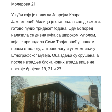
Молерова 21
У кући коју је подигла Јеврејка Клара
Јаковљевић Милица је становала све до смрти,
готово пуних тридесет година. Одмах поред
налазила се дивна кућа са широком куполом,
која је припадала Сими Тројановићу, нашем
првом етнологу, антропологу и утемељивачу
Етнографског музеја. Оба здања су срушена, а
после изградње блока нових зграда више не
постоје бројеви 19, 21 и 23.