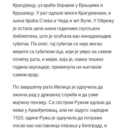
Крагујевцу, уз краће боравке у Врњцима и
Крушевцу. У рат одлазе многи Крагујевчани, и
њена браћа Стева и Чеда и зет Вуле. У Обрежу
је остала цела њена годинама скупљана
библиотека, што је осећала као ненадокнадив
губитак. Па опет, тај губитак се није могао
мерити са губитком оца, који је умро на самом
почетку рата, и мајке, која је, након тешких
година окупације, преминула на његовом
самом крају.
По завршетку рата Милица је одлучила да
оконча рад у државној служби и да узме
мајчину пензију. Са сестром Ружом одлази да
живи у Аранђеловац, али не задуго: наредне
1920. одине Ружа је одлучила да потражи
посао као наставница певања у Београду, и