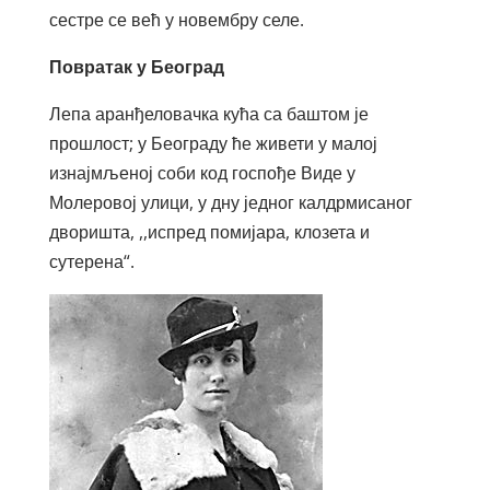
сестре се већ у новембру селе.
Повратак у Београд
Лепа аранђеловачка кућа са баштом је
прошлост; у Београду ће живети у малој
изнајмљеној соби код госпође Виде у
Молеровој улици, у дну једног калдрмисаног
дворишта, ,,испред помијара, клозета и
сутерена“.