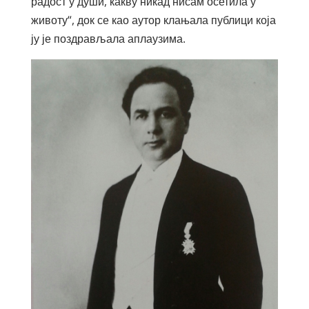
радост у души, какву никад нисам осетила у
животу“, док се као аутор клањала публици која
ју је поздрављала аплаузима.