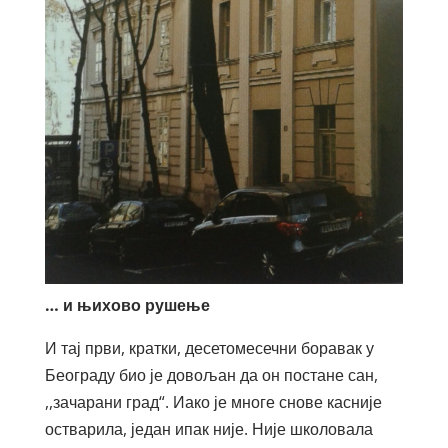
… и њихово рушење
И тај први, кратки, десетомесечни боравак у
Београду био је довољан да он постане сан,
,,зачарани град“. Иако је многе снове касније
остварила, један ипак није. Није школовала