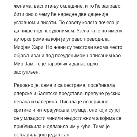
женама, васпитању омладине, и то ће заправо
бити оно о чему ће наредне две деценије
углавном и писати. По савету колега почела је
да пише под псеудонимом. Узела га је по имену
ауторке романа који је управо преводила,
Мирјам Хари. Но њени су текстови веома често
објављивани под псеудонимом написаним као
Мир-Јам, те је тај облик и данас врло
заступљен.
Редовно је, сама и са сестрама, посећивала
оперске и балетске представе, препуне руских
певача и балерина. Писала је позоришне
критике и интервјуисала глумце, оне који су јој
се у младости чинили недостижним а којима се
приближила и одлазила им у куће. Тиме је
остварила још један сан.