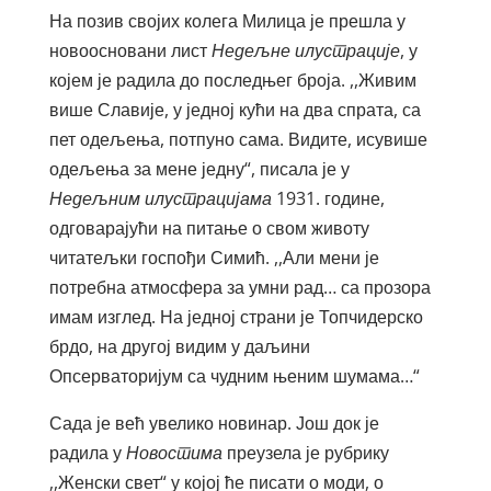
На позив својих колега Милица је прешла у
новоосновани лист
Недељне илустрације
, у
којем је радила до последњег броја. ,,Живим
више Славије, у једној кући на два спрата, са
пет одељења, потпуно сама. Видите, исувише
одељења за мене једну“, писала је у
Недељним илустрацијама
1931. године,
одговарајући на питање о свом животу
читатељки госпођи Симић. ,,Али мени је
потребна атмосфера за умни рад… са прозора
имам изглед. На једној страни је Топчидерско
брдо, на другој видим у даљини
Опсерваторијум са чудним њеним шумама…“
Сада је већ увелико новинар. Још док је
радила у
Новостима
преузела је рубрику
,,Женски свет“ у којој ће писати о моди, о