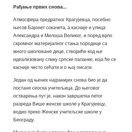
Рађање првих снова…
Атмосфера предратног Крагујевца, посебно
његов Бајонет сокачета, а касније и улица
Александра и Милоша Великог, и поред врло
скромног материјалног стања породице са
много школоване деце, створиће код ње
идеализовану слику српске паланке, која ће се
касније често сећати и о њој писати.
Један од њених најранијих снова био је да
постане сеоска учитељица. До његовог
остварења пут је, након завршетка петог
разреда Више женске школе у Крагујевцу,
водио преко Женске учитељске школе у
Београду.