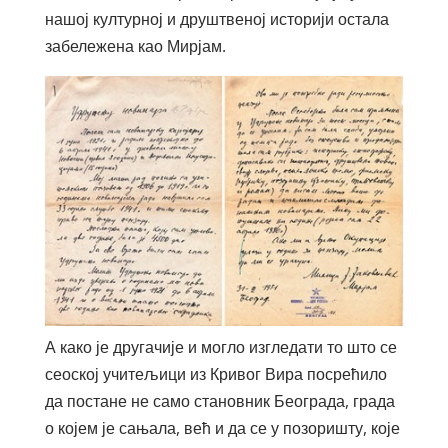
нашој културној и друштвеној историји остала
забележена као Мирјам.
А како је другачије и могло изгледати то што се
сеоској учитељици из Кривог Вира посрећило
да постане не само становник Београда, града
о којем је сањала, већ и да се у позоришту, које