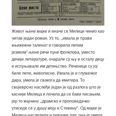
Живот њене мајке и иначе се Милици чинио као
читав један роман. Уз то, ,,имала је прави
књижевни таленат и говорила лепим
језиком“.њене речи пуне фолклора, уместо
дечије литературе, очарале су њу и осталу децу
и испуњавале им детињство. Реченице су јој
биле лепе, живописне. Имала је и глумачког
дара, умела је свакога да имитира. То
својеврсно наслеђе један је од разлога што је
касније Милица и почела да се бави писањем,
јер то мајчино ,,драмско и проповедачко
утискује се у душу моју и Стевину“. Од мајке је
Милица наследила и певачки дар; она је умела