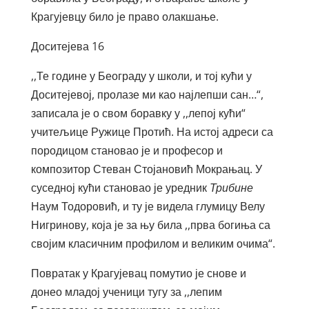
Крагујевцу било је право олакшање.
Доситејева 16
,,Те године у Београду у школи, и тој кући у
Доситејевој, пролазе ми као најлепши сан…“,
записала је о свом боравку у ,,лепој кући“
учитељице Ружице Протић. На истој адреси са
породицом становао је и професор и
композитор Стеван Стојановић Мокрањац. У
суседној кући становао је уредник
Трибине
Наум Тодоровић, и ту је видела глумицу Велу
Нигринову, која је за њу била ,,прва богиња са
својим класичним профилом и великим очима“.
Повратак у Крагујевац помутио је снове и
донео младој ученици тугу за ,,лепим