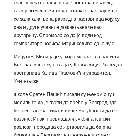
глас, учила певање и није постала певачица,
како је желела. За то да школује глас највише
се залагала њена разредна наставница коју су
она и друге ученице доживљавале као
другарицу. Спремала се да је води код
композитора Јосифа Маринковића да је чује.
Међутим, Милица је ускоро морала да напусти
Београд и школу похађа у Крагујевцу. Разредна
наставница Катица Павловић и управитељ
Учитељске
школе Сретен Пашић писали су њеном оцу и
молили га да је пусти да пређе у Београд, где
ће њен таленат имати више могућности да се
развије. Ипак, превладали су финансијски
разлози, породица се жртвовала да би она
боравила у Београду, и отварање школе у