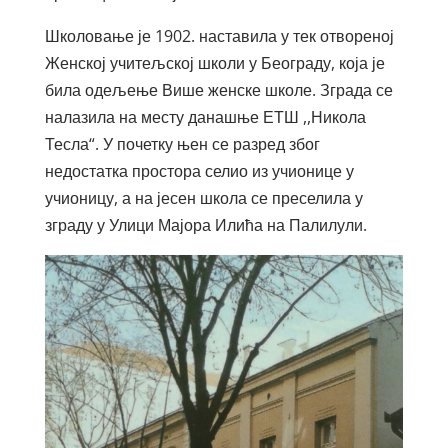
Школовање је 1902. наставила у тек отвореној
Женској учитељској школи у Београду, која је
била одељење Више женске школе. Зграда се
налазила на месту данашње ЕТШ ,,Никола
Тесла“. У почетку њен се разред због
недостатка простора селио из учионице у
учионицу, а на јесен школа се преселила у
зграду у Улици Мајора Илића на Палилули.