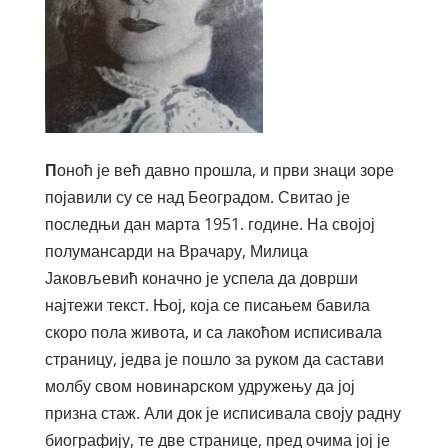
П
оноћ је већ давно прошла, и први знаци зоре
појавили су се над Београдом. Свитао је
последњи дан марта 1951. године. На својој
полумансарди на Врачару, Милица
Јаковљевић коначно је успела да доврши
најтежи текст. Њој, која се писањем бавила
скоро пола живота, и са лакоћом исписивала
страницу, једва је пошло за руком да састави
молбу свом новинарском удружењу да јој
призна стаж. Али док је исписивала своју радну
биографију, те две странице, пред очима јој је