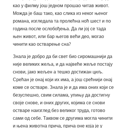
као у филму још једном прошао читав живот.
Можда је баш тако, као слика из неког њеног
романа, изгледала та пролећна ноћ шест и по
година после ослобођења. Да ли јој се тада
њен живот, или бар његов већи део, могао
чинити као остварење сна?
Знала је добро да би свет био сиромашнији да
није великих жеља, и да највеће жеље постају
снови, јако жељен а тешко достижан циљ.
Срећан је онај који их има, а још срећнији онај
коме се остваре. Знала је и да има оних који се
безуспешно, свим силама, упињу да достигну
своје снове, и оних других, којима се снови
остваре наизглед без великог труда, готово
сами од себе. Таквом се другима могла чинити
и њена животна прича, прича оне која је у