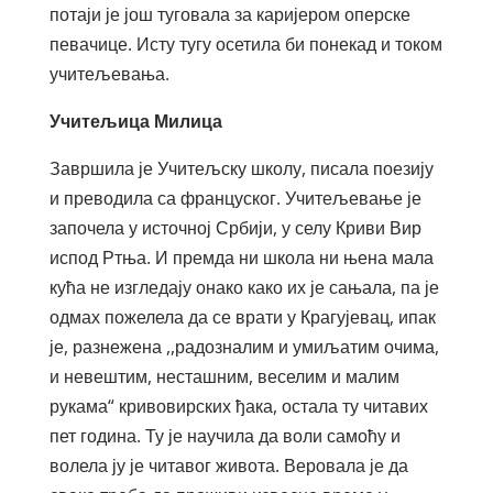
потаји је још туговала за каријером оперске
певачице. Исту тугу осетила би понекад и током
учитељевања.
Учитељица Милица
Завршила је Учитељску школу, писала поезију
и преводила са француског. Учитељевање је
започела у источној Србији, у селу Криви Вир
испод Ртња. И премда ни школа ни њена мала
кућа не изгледају онако како их је сањала, па је
одмах пожелела да се врати у Крагујевац, ипак
је, разнежена ,,радозналим и умиљатим очима,
и невештим, несташним, веселим и малим
рукама“ кривовирских ђака, остала ту читавих
пет година. Ту је научила да воли самоћу и
волела ју је читавог живота. Веровала је да