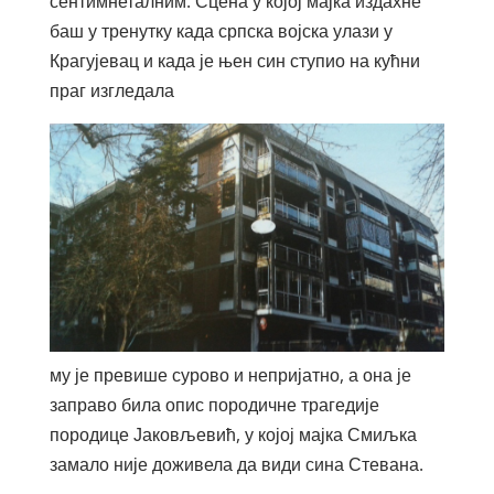
сентимнеталним. Сцена у којој мајка издахне
баш у тренутку када српска војска улази у
Крагујевац и када је њен син ступио на кућни
праг изгледала
му је превише сурово и непријатно, а она је
заправо била опис породичне трагедије
породице Јаковљевић, у којој мајка Смиљка
замало није доживела да види сина Стевана.