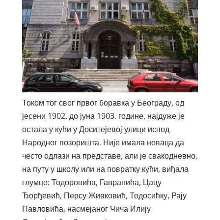
Током тог свог првог боравка у Београду, од
јесени 1902. до јуна 1903. године, најдуже је
остала у кући у Доситејевој улици испод
Народног позоришта. Није имала новаца да
често одлази на представе, али је свакодневно,
на путу у школу или на повратку кући, виђала
глумце: Тодоровића, Гавранића, Цацу
Ђорђевић, Персу Живковић, Тодосићку, Рају
Павловића, насмејаног Чича Илију