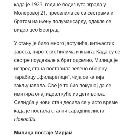
када је 1923. године подигнута зграда у
Молеровој 21, преселила се са сестрама и
братом на њену полумансарду, одакле се
видео цео Београд.
У стану је било много јастучића, китњастих
завеса, пиротских ћилима и књига. Када су се
сестрe поудавале а брат одселио, Милица је
испред стана поставила зелено обојену
тарабицу ,,филаретици“, чија се капија
закључавала. Све је то био покушај да се
имитира онај идеал куће из детињства.
Селидба у нови стан десила се у исто време
када је постала стални сарадник листа
Новости
.
Милица постаје Мирјам