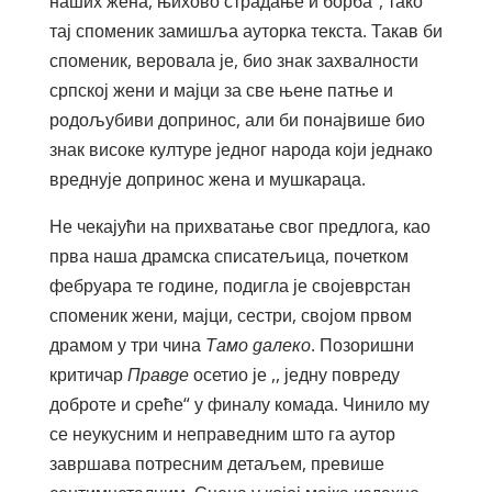
наших жена, њихово страдање и борба“, тако
тај споменик замишља ауторка текста. Такав би
споменик, веровала је, био знак захвалности
српској жени и мајци за све њене патње и
родољубиви допринос, али би понајвише био
знак високе културе једног народа који једнако
вреднује допринос жена и мушкараца.
Не чекајући на прихватање свог предлога, као
прва наша драмска списатељица, почетком
фебруара те године, подигла је својеврстан
споменик жени, мајци, сестри, својом првом
драмом у три чина
Тамо далеко
. Позоришни
критичар
Правде
осетио је ,, једну повреду
доброте и среће“ у финалу комада. Чинило му
се неукусним и неправедним што га аутор
завршава потресним детаљем, превише