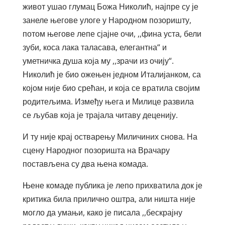
живот ушао глумац Божа Николић, најпре су је
занеле његове улоге у Народном позоришту,
потом његове лепе сјајне очи, ,,фина уста, бели
зуби, коса лака таласава, елегантна“ и
уметничка душа која му ,,зрачи из очију“.
Николић је био ожењен једном Италијанком, са
којом није био срећан, и која се вратила својим
родитељима. Између њега и Милице развила
се љубав која је трајала читаву деценију.
И ту није крај остварењу Миличиних снова. На
сцену Народног позоришта на Врачару
постављена су два њена комада.
Њене комаде публика је лепо прихватила док је
критика била прилично оштра, али ништа није
могло да умањи, како је писала ,,бескрајну