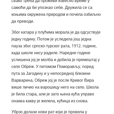
свако треба да проживи извесно време у
самоћи да би упознао себе. Дружила се са
коњима окружена природом и почела озбиљно
да преводи.
Због катара у плућима морала је да одсуствује
једну годину. Потом је уследила још једна
пауза због српско-турског рата, 1912. године,
када школе нису радиле. Наредне године
услишена јој је молба и добила је премештај у
село Обреж. У питомом Поморављу, поред
пута за Јагодину и у непосредној близини
Варварина, Обреж јој је после Кривог Вира
више личио на варошицу него на село. Школа
је била стара, али је зато њена кућа управо
онаква какву је желела, кућица из снова.
Убрзо долази нови рат који је провела у