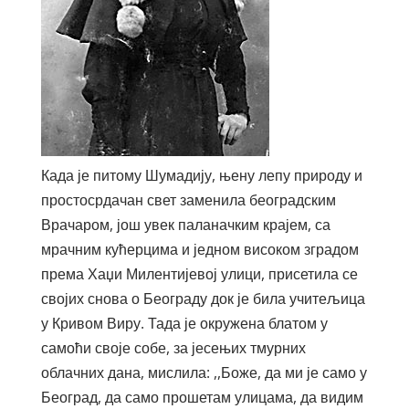
Када је питому Шумадију, њену лепу природу и
простосрдачан свет заменила београдским
Врачаром, још увек паланачким крајем, са
мрачним кућерцима и једном високом зградом
према Хаџи Милентијевој улици, присетила се
својих снова о Београду док је била учитељица
у Кривом Виру. Тада је окружена блатом у
самоћи своје собе, за јесењих тмурних
облачних дана, мислила: ,,Боже, да ми је само у
Београд, да само прошетам улицама, да видим