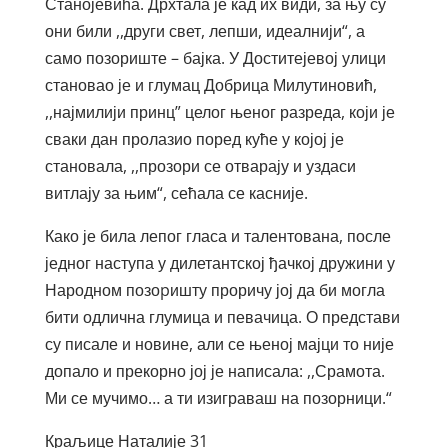
Станојевића. Дрхтала је кад их види, за њу су
они били ,,други свет, лепши, идеалнији“, а
само позориште – бајка. У Доститејевој улици
становао је и глумац Добрица Милутиновић,
,,најмилији принц” целог њеног разреда, који је
сваки дан пролазио поред куће у којој је
становала, ,,прозори се отварају и уздаси
витлају за њим“, сећала се касније.
Како је била лепог гласа и талентована, после
једног наступа у дилетантској ђачкој дружини у
Народном позоpишту проричу јој да би могла
бити одлична глумица и певачица. О представи
су писале и новине, али се њеној мајци то није
допало и прекорно јој је написала: ,,Срамота.
Ми се мучимо… а ти изиграваш на позорници.“
Краљице Наталије 31