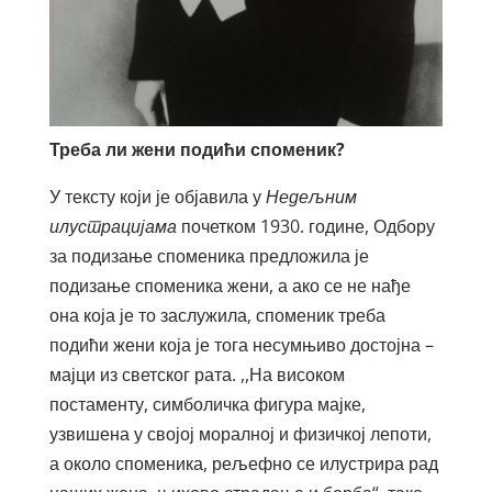
Треба ли жени подићи споменик?
У тексту који је објавила у
Недељним
илустрацијама
почетком 1930. године, Одбору
за подизање споменика предложила је
подизање споменика жени, а ако се не нађе
она која је то заслужила, споменик треба
подићи жени која је тога несумњиво достојна –
мајци из светског рата. ,,На високом
постаменту, симболичка фигура мајке,
узвишена у својој моралној и физичкој лепоти,
а около споменика, рељефно се илустрира рад