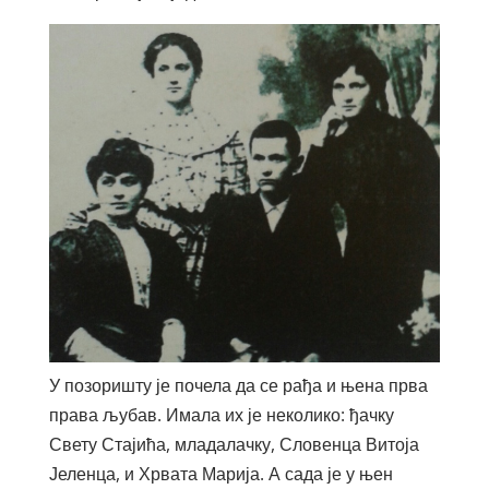
У позоришту је почела да се рађа и њена прва
права љубав. Имала их је неколико: ђачку
Свету Стајића, младалачку, Словенца Витоја
Јеленца, и Хрвата Марија. А сада је у њен