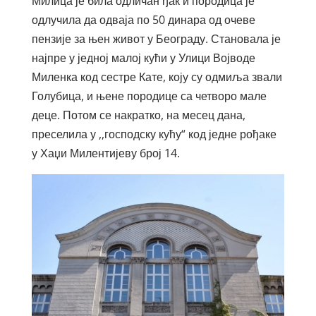
Милица је била одличан ђак и породица је
одлучила да одваја по 50 динара од очеве
пензије за њен живот у Београду. Становала је
најпре у једној малој кући у Улици Војводе
Миленка код сестре Кате, коју су одмиља звали
Голубица, и њене породице са четворо мале
деце. Потом се накратко, на месец дана,
преселила у ,,господску кућу“ код једне рођаке
у Хаџи Милентијеву број 14.