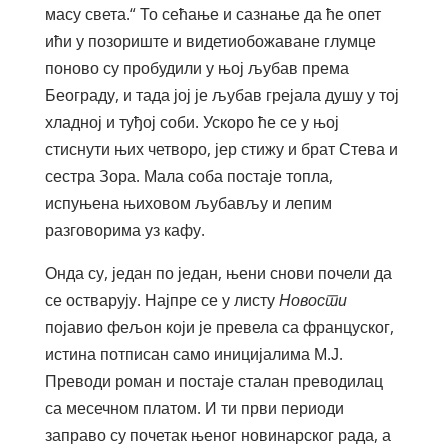
масу света.“ То сећање и сазнање да ће опет
ићи у позориште и видетиобожаване глумце
поново су пробудили у њој љубав према
Београду, и тада јој је љубав грејала душу у тој
хладној и туђој соби. Ускоро ће се у њој
стиснути њих четворо, јер стижу и брат Стева и
сестра Зора. Мала соба постаје топла,
испуњена њиховом љубављу и лепим
разговорима уз кафу.
Онда су, један по један, њени снови почели да
се остварују. Најпре се у листу
Новости
појавио фељон који је превела са француског,
истина потписан само иницијалима М.Ј.
Преводи роман и постаје сталан преводилац
са месечном платом. И ти први периоди
заправо су почетак њеног новинарског рада, а