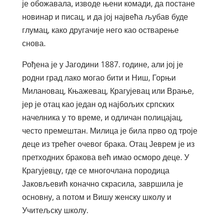
је обожавала, изводе њени комади, да постане
новинар и писац, и да јој највећа љубав буде
глумац, како другачије него као остварење
снова.
Рођена је у Јагодини 1887. године, али јој је
родни град лако могао бити и Ниш, Горњи
Милановац, Књажевац, Крагујевац или Врање,
јер је отац као један од најбољих српских
начелника у то време, и одличан полицајац,
често премештан. Милица је била прво од троје
деце из трећег очевог брака. Отац Јеврем је из
претходних бракова већ имао осморо деце. У
Крагујевцу, где се многочлана породица
Јаковљевић коначно скрасила, завршила је
основну, а потом и Вишу женску школу и
Учитељску школу.