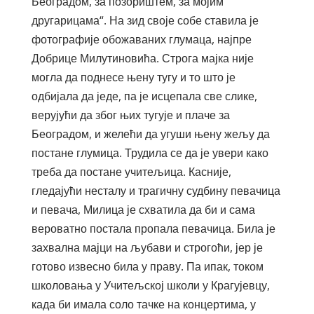
Београдом, за позориштем, за мојим
другарицама“. На зид своје собе ставила је
фотографије обожаваних глумаца, најпре
Добрице Милутиновића. Строга мајка није
могла да поднесе њену тугу и то што је
одбијала да једе, па је исцепала све слике,
верујући да због њих тугује и плаче за
Београдом, и желећи да угуши њену жељу да
постане глумица. Трудила се да је увери како
треба да постане учитељица. Касније,
гледајући несталу и трагичну судбину певачица
и певача, Милица је схватила да би и сама
вероватно постала пропала певачица. Била је
захвална мајци на љубави и строгоћи, јер је
готово извесно била у праву. Па ипак, током
школовања у Учитељској школи у Крагујевцу,
када би имала соло тачке на концертима, у