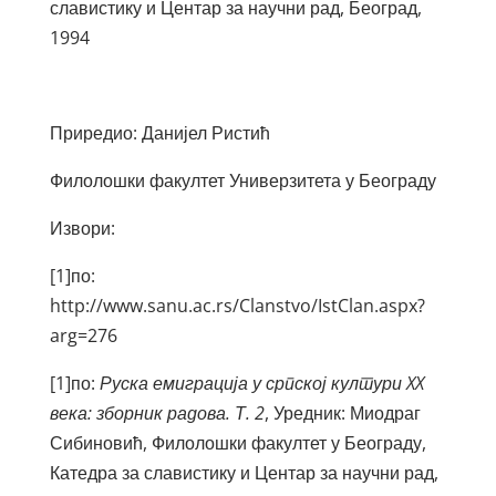
славистику и Центар за научни рад, Београд,
1994
Приредио: Данијел Ристић
Филолошки факултет Универзитета у Београду
Извори:
[1]по:
http://www.sanu.ac.rs/Clanstvo/IstClan.aspx?
arg=276
[1]по:
Руска емиграција у српској култури
XX
века: зборник радова. Т. 2
, Уредник: Миодраг
Сибиновић, Филолошки факултет у Београду,
Катедра за славистику и Центар за научни рад,