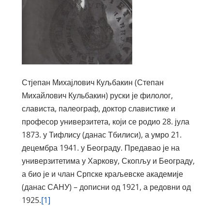
Стјепан Михајлович Куљбакин (Степан
Михайлович Кульбакин) руски је филолог,
слависта, палеограф, доктор славистике и
професор универзитета, који се родио 28. јула
1873. у Тифлису (данас Тбилиси), а умро 21.
децембра 1941. у Београду. Предавао је на
универзитетима у Харкову, Скопљу и Београду,
а био је и члан Српске краљевске академије
(данас САНУ) – дописни од 1921, а редовни од
1925.
[1]