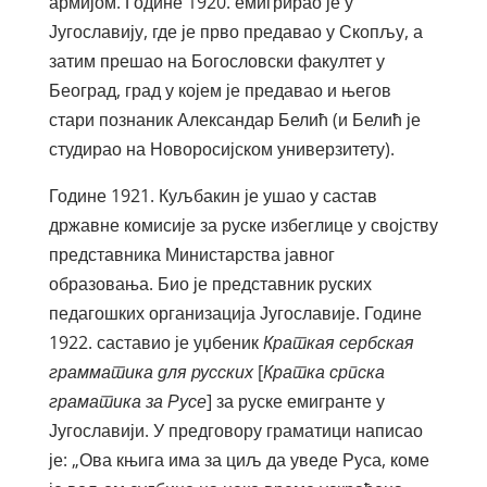
армијом. Године 1920. емигрирао је у
Југославију, где је прво предавао у Скопљу, а
затим прешао на Богословски факултет у
Београд, град у којем је предавао и његов
стари познаник Александар Белић (и Белић је
студирао на Новоросијском универзитету).
Године 1921. Куљбакин је ушао у састав
државне комисије за руске избеглице у својству
представника Министарства јавног
образовања. Био је представник руских
педагошких организација Југославије. Године
1922. саставио је уџбеник
Краткая сербская
грамматика для русских
[
Кратка српска
граматика за Русе
] за руске емигранте у
Југославији. У предговору граматици написао
је: „Ова књига има за циљ да уведе Руса, коме