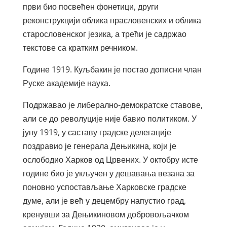
први био посвећен фонетици, други
реконструкцији облика прасловенских и облика
старословенског језика, а трећи је садржао
текстове са кратким речником.
Године 1919. Куљбакин је постао дописни члан
Руске академије наука.
Подржавао је либерално-демократске ставове,
али се до револуције није бавио политиком. У
јуну 1919, у саставу градске делегације
поздравио је генерала Дењикина, који је
ослободио Харков од Црвених. У октобру исте
године био је укључен у дешавања везана за
поновно успостављање Харковске градске
думе, али је већ у децембру напустио град,
кренувши за Дењикиновом добровољачком