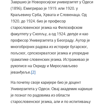
Завршио је Новоросијски универзитет у Одеси
(1896). Емигрирао је 1919. или 1920. у
Краљевину Срба, Хрвата и Словенаца. Од
1920. до 1924. био је професор
старословенског језика на Филозофском
факултету у Скопљу, а од 1924. делује и као
професор Универзитета у Београду. Аутор је
многобројних радова из историје бугарског,
пољског, српскохрватског језика и упоредне
граматике словенских језика. Истраживао је
рукописе на Охриду и Мирослављево
јеванђеље.
[2]
На почетку своје каријере био је доцент
Универзитета у Одеси. Овај академик највише
је познат по радовима из области
старословенског језика, али и по испитивању