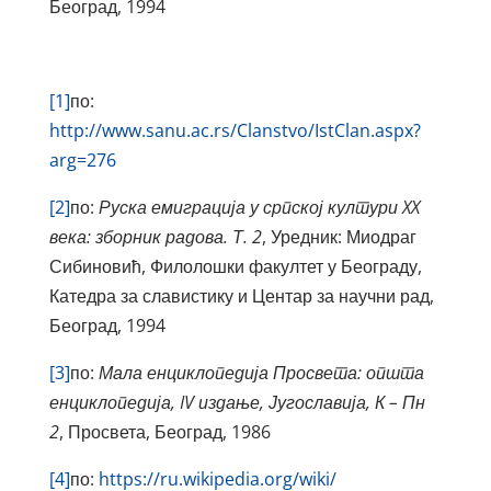
Београд, 1994
[1]
по:
http://www.sanu.ac.rs/Clanstvo/IstClan.aspx?
arg=276
[2]
по:
Руска емиграција у српској култури
XX
века: зборник радова. Т. 2
, Уредник: Миодраг
Сибиновић, Филолошки факултет у Београду,
Катедра за славистику и Центар за научни рад,
Београд, 1994
[3]
по:
Мала енциклопедија Просвета: општа
енциклопедија,
IV
издање, Југославија, К – Пн
2
, Просвета, Београд, 1986
[4]
по:
https://ru.wikipedia.org/wiki/