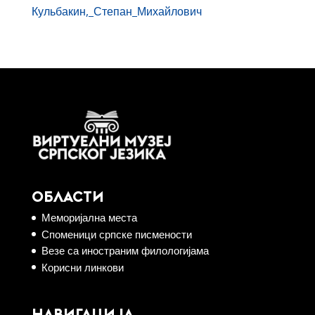
Кульбакин,_Степан_Михайлович
ОБЛАСТИ
Меморијална места
Споменици српске писмености
Везе са иностраним филологијама
Корисни линкови
НАВИГАЦИЈА