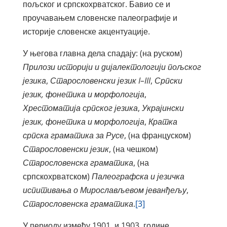
пољског и српскохрватског. Бавио се и
проучавањем словенске палеографије и
историје словенске акцентуације.
У његова главна дела спадају: (на руском)
Прилози историји и дијалектологији пољског
језика
,
Старословенски језик
I–III
,
Српски
језик, фонетика и морфологија
,
Хрестоматија српског језика
,
Украјински
језик, фонетика и морфологија
,
Кратка
српска граматика за Русе
, (на француском)
Старословенски језик
, (на чешком)
Старословенска граматика
, (на
српскохрватском)
Палеографска и језичка
испитивања о Мирослављевом јеванђељу
,
Старословенска граматика
.
[3]
У периоду између 1901. и 1903. године,