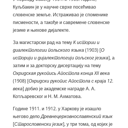
Куљбакин је у научне сврхе посећивао
словенске земље. Истраживао је споменике
писмености, а такође и савремене словенске
језике и њихове дијалекте.
За магистарски рад на тему
К истории и
диалектологии польского языка
(1903) [
О
историји и дијалектологији пољског језика
], а
затим и за докторску дисертацију на тему
Охридская рукопись Апостола конца
XII
века
(1908) [
Охридски рукопис Апостола с краја 12.
века
] добио је академске награде А. А.
Котљаревског и Н. М. Ахматова.
Године 1911. и 1912. у Харкову је изашло
његово дело
Древнецерковнославянский язык
[
Старословенски језик
], у три тома, од којих је