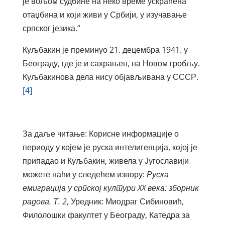
је вољом судбине на неко време ускраћена
отаџбина и који живи у Србији, у изучавање
српског језика.“
Куљбакин је преминуо 21. децембра 1941. у
Београду, где је и сахрањен, на Новом гробљу.
Куљбакинова дела нису објављивана у СССР.
[4]
За даље читање: Корисне информације о
периоду у којем је руска интелигенција, којој је
припадао и Куљбакин, живела у Југославији
можете наћи у следећем извору:
Руска
емиграција у српској култури
XX
века: зборник
радова. Т. 2
, Уредник: Миодраг Сибиновић,
Филолошки факултет у Београду, Катедра за