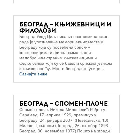
БЕОГРАД – КЊИЖЕВНИЦИ И
ФИЛОЛОЗИ
Београд Увод Циљ писања овог семинарског
рада је упознавање меморијалних места у
Београду која су посвећена српским
књижевницима и филолозима, као и
малобројним страним књижевницима и
филолозима који су се бавили српским језиком
и књижевношћу. Многе београдске улице...
Сазнајте више
БЕОГРАД – СПОМЕН-ПЛОЧЕ
Спомен-плоче: Никола Милошевић Рођен у
Сарајеву, 17. априла 1929, преминуо у
Београду, 24. јануара 2007. (Невесињска, 13)
Милош Црњански (Чонград, 26. октобар 1893 –
Београд, 30. новембар 1977) Пошто на згради