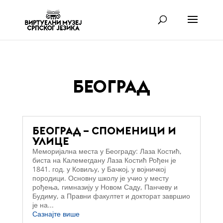
БЕОГРАД
БЕОГРАД – СПОМЕНИЦИ И
УЛИЦЕ
Меморијална места у Београду: Лаза Костић,
биста на Калемегдану Лаза Костић Рођен је
1841. год. у Ковиљу, у Бачкој, у војничкој
породици. Основну школу је учио у месту
рођења, гимназију у Новом Саду, Панчеву и
Будиму, а Правни факултет и докторат завршио
је на...
Сазнајте више