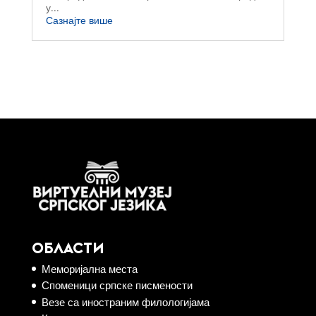
у...
Сазнајте више
ОБЛАСТИ
Меморијална места
Споменици српске писмености
Везе са иностраним филологијама